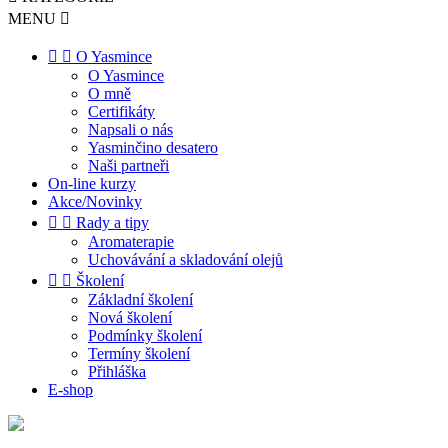
MENU



O Yasmince
O Yasmince
O mně
Certifikáty
Napsali o nás
Yasminčino desatero
Naši partneři
On-line kurzy
Akce/Novinky


Rady a tipy
Aromaterapie
Uchovávání a skladování olejů


Školení
Základní školení
Nová školení
Podmínky školení
Termíny školení
Přihláška
E-shop