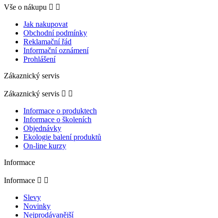
Vše o nákupu


Jak nakupovat
Obchodní podmínky
Reklamační řád
Informační oznámení
Prohlášení
Zákaznický servis
Zákaznický servis


Informace o produktech
Informace o školeních
Objednávky
Ekologie balení produktů
On-line kurzy
Informace
Informace


Slevy
Novinky
Nejprodávanější