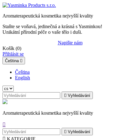
Aromaterapeutická kosmetika nejvyšší kvality
Staňte se voňavá, jedinečná a krásná s Yasminkou!
Unikátní přírodní péče o vaše tělo i duši.
Napište nám
Košík
(0)
Přihlásit se
Čeština

Čeština
English

Vyhledávání
Aromaterapeutická kosmetika nejvyšší kvality


Vyhledávání

KATEGORIE