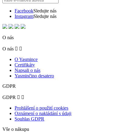
Facebook
Sledujte nás
Instagram
Sledujte nás
O nás
O nás


O Yasmince
Certifikáty
Napsali o nás
Yasminčino desatero
GDPR
GDPR


Prohlášení o použití cookies
Oznámení o nakládání s údaji
Souhlas GDPR
Vše o nákupu