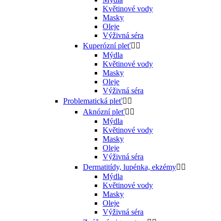
Květinové vody
Masky
Oleje
Výživná séra
Kuperózní pleť


Mýdla
Květinové vody
Masky
Oleje
Výživná séra
Problematická pleť


Aknózní pleť


Mýdla
Květinové vody
Masky
Oleje
Výživná séra
Dermatitídy, lupénka, ekzémy


Mýdla
Květinové vody
Masky
Oleje
Výživná séra