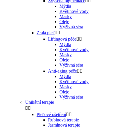
Zvýšená pigmentace


Mýdla
Květinové vody
Masky
Oleje
Výživná séra
Zralá pleť


Liftingová péče


Mýdla
Květinové vody
Masky
Oleje
Výživná séra
Anti-aging péče


Mýdla
Květinové vody
Masky
Oleje
Výživná séra
Unikátní terapie


Pleťové ošetření


Rubínová terapie
Jasmínová terapie