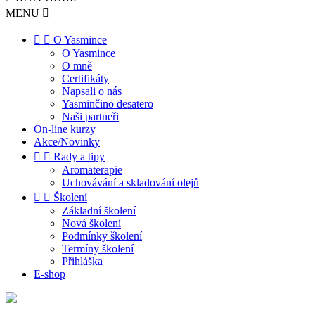
MENU



O Yasmince
O Yasmince
O mně
Certifikáty
Napsali o nás
Yasminčino desatero
Naši partneři
On-line kurzy
Akce/Novinky


Rady a tipy
Aromaterapie
Uchovávání a skladování olejů


Školení
Základní školení
Nová školení
Podmínky školení
Termíny školení
Přihláška
E-shop