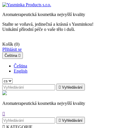
Aromaterapeutická kosmetika nejvyšší kvality
Staňte se voňavá, jedinečná a krásná s Yasminkou!
Unikátní přírodní péče o vaše tělo i duši.
Košík
(0)
Přihlásit se
Čeština

Čeština
English

Vyhledávání
Aromaterapeutická kosmetika nejvyšší kvality


Vyhledávání

KATEGORIE