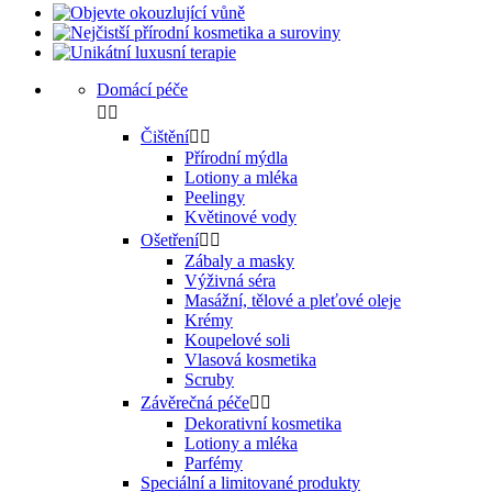
Domácí péče


Čištění


Přírodní mýdla
Lotiony a mléka
Peelingy
Květinové vody
Ošetření


Zábaly a masky
Výživná séra
Masážní, tělové a pleťové oleje
Krémy
Koupelové soli
Vlasová kosmetika
Scruby
Závěrečná péče


Dekorativní kosmetika
Lotiony a mléka
Parfémy
Speciální a limitované produkty