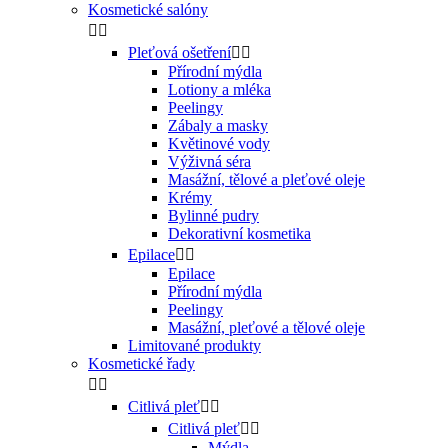
Kosmetické salóny


Pleťová ošetření


Přírodní mýdla
Lotiony a mléka
Peelingy
Zábaly a masky
Květinové vody
Výživná séra
Masážní, tělové a pleťové oleje
Krémy
Bylinné pudry
Dekorativní kosmetika
Epilace


Epilace
Přírodní mýdla
Peelingy
Masážní, pleťové a tělové oleje
Limitované produkty
Kosmetické řady


Citlivá pleť


Citlivá pleť


Mýdla