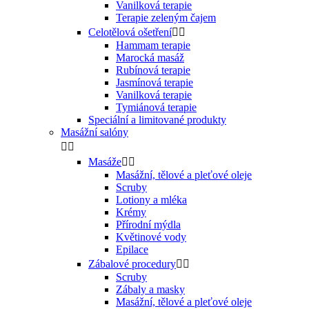
Vanilková terapie
Terapie zeleným čajem
Celotělová ošetření


Hammam terapie
Marocká masáž
Rubínová terapie
Jasmínová terapie
Vanilková terapie
Tymiánová terapie
Speciální a limitované produkty
Masážní salóny


Masáže


Masážní, tělové a pleťové oleje
Scruby
Lotiony a mléka
Krémy
Přírodní mýdla
Květinové vody
Epilace
Zábalové procedury


Scruby
Zábaly a masky
Masážní, tělové a pleťové oleje