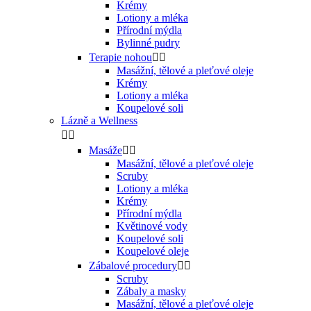
Krémy
Lotiony a mléka
Přírodní mýdla
Bylinné pudry
Terapie nohou


Masážní, tělové a pleťové oleje
Krémy
Lotiony a mléka
Koupelové soli
Lázně a Wellness


Masáže


Masážní, tělové a pleťové oleje
Scruby
Lotiony a mléka
Krémy
Přírodní mýdla
Květinové vody
Koupelové soli
Koupelové oleje
Zábalové procedury


Scruby
Zábaly a masky
Masážní, tělové a pleťové oleje