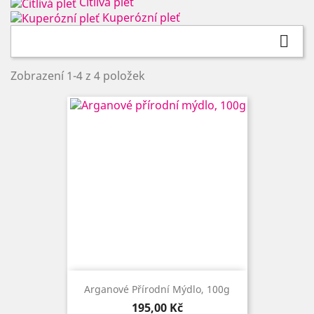
Citlivá pleť
Kuperózní pleť

Zobrazení 1-4 z 4 položek
Arganové Přírodní Mýdlo, 100g
Cena
195,00 Kč