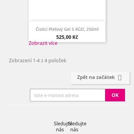
Čistící Pleťový Gel S Růží, 250ml
Cena
525,00 Kč
Zobrazit více
Zobrazení 1-4 z 4 položek

Zpět na začátek
Facebook
Instagram
Sledujte
Sledujte
nás
nás