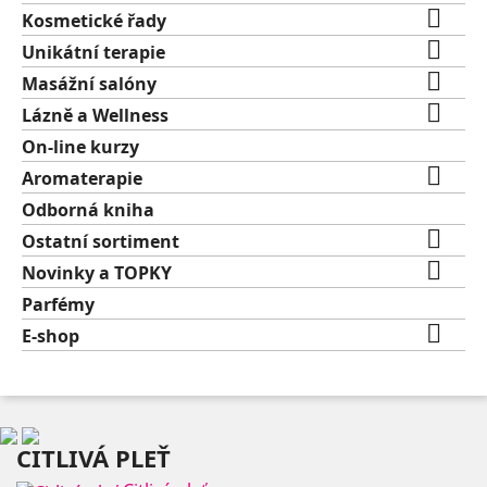

Kosmetické řady

Unikátní terapie

Masážní salóny

Lázně a Wellness
On-line kurzy

Aromaterapie
Odborná kniha

Ostatní sortiment

Novinky a TOPKY
Parfémy

E-shop
CITLIVÁ PLEŤ