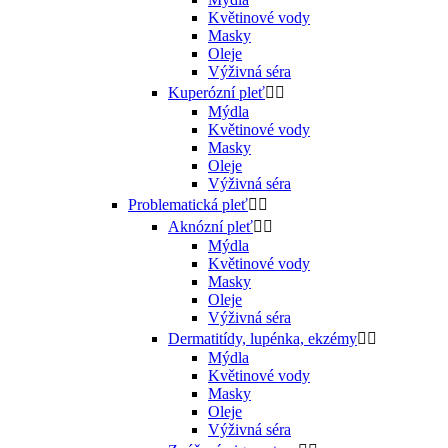
Květinové vody
Masky
Oleje
Výživná séra
Kuperózní pleť


Mýdla
Květinové vody
Masky
Oleje
Výživná séra
Problematická pleť


Aknózní pleť


Mýdla
Květinové vody
Masky
Oleje
Výživná séra
Dermatitídy, lupénka, ekzémy


Mýdla
Květinové vody
Masky
Oleje
Výživná séra