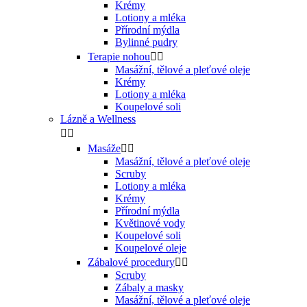
Krémy
Lotiony a mléka
Přírodní mýdla
Bylinné pudry
Terapie nohou


Masážní, tělové a pleťové oleje
Krémy
Lotiony a mléka
Koupelové soli
Lázně a Wellness


Masáže


Masážní, tělové a pleťové oleje
Scruby
Lotiony a mléka
Krémy
Přírodní mýdla
Květinové vody
Koupelové soli
Koupelové oleje
Zábalové procedury


Scruby
Zábaly a masky
Masážní, tělové a pleťové oleje