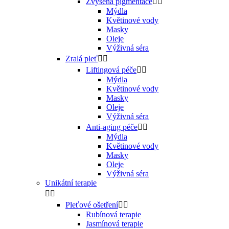
Zvýšená pigmentace


Mýdla
Květinové vody
Masky
Oleje
Výživná séra
Zralá pleť


Liftingová péče


Mýdla
Květinové vody
Masky
Oleje
Výživná séra
Anti-aging péče


Mýdla
Květinové vody
Masky
Oleje
Výživná séra
Unikátní terapie


Pleťové ošetření


Rubínová terapie
Jasmínová terapie