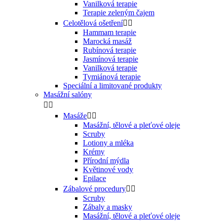
Vanilková terapie
Terapie zeleným čajem
Celotělová ošetření


Hammam terapie
Marocká masáž
Rubínová terapie
Jasmínová terapie
Vanilková terapie
Tymiánová terapie
Speciální a limitované produkty
Masážní salóny


Masáže


Masážní, tělové a pleťové oleje
Scruby
Lotiony a mléka
Krémy
Přírodní mýdla
Květinové vody
Epilace
Zábalové procedury


Scruby
Zábaly a masky
Masážní, tělové a pleťové oleje