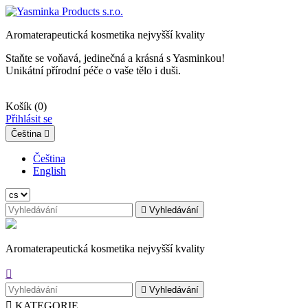
Aromaterapeutická kosmetika nejvyšší kvality
Staňte se voňavá, jedinečná a krásná s Yasminkou!
Unikátní přírodní péče o vaše tělo i duši.
Košík
(0)
Přihlásit se
Čeština

Čeština
English

Vyhledávání
Aromaterapeutická kosmetika nejvyšší kvality


Vyhledávání

KATEGORIE