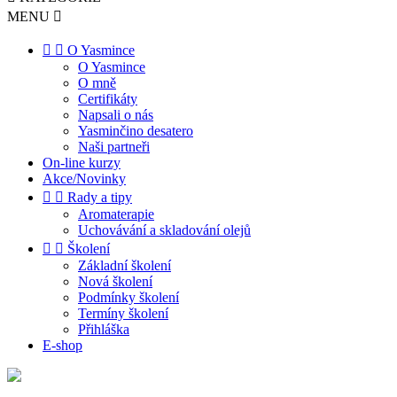
MENU



O Yasmince
O Yasmince
O mně
Certifikáty
Napsali o nás
Yasminčino desatero
Naši partneři
On-line kurzy
Akce/Novinky


Rady a tipy
Aromaterapie
Uchovávání a skladování olejů


Školení
Základní školení
Nová školení
Podmínky školení
Termíny školení
Přihláška
E-shop