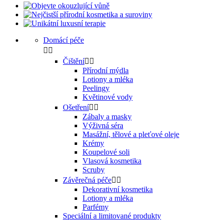
Domácí péče


Čištění


Přírodní mýdla
Lotiony a mléka
Peelingy
Květinové vody
Ošetření


Zábaly a masky
Výživná séra
Masážní, tělové a pleťové oleje
Krémy
Koupelové soli
Vlasová kosmetika
Scruby
Závěrečná péče


Dekorativní kosmetika
Lotiony a mléka
Parfémy
Speciální a limitované produkty