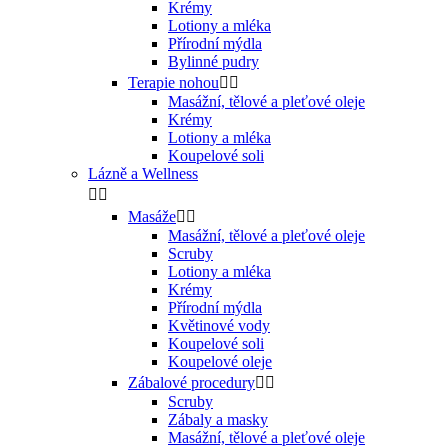
Krémy
Lotiony a mléka
Přírodní mýdla
Bylinné pudry
Terapie nohou


Masážní, tělové a pleťové oleje
Krémy
Lotiony a mléka
Koupelové soli
Lázně a Wellness


Masáže


Masážní, tělové a pleťové oleje
Scruby
Lotiony a mléka
Krémy
Přírodní mýdla
Květinové vody
Koupelové soli
Koupelové oleje
Zábalové procedury


Scruby
Zábaly a masky
Masážní, tělové a pleťové oleje