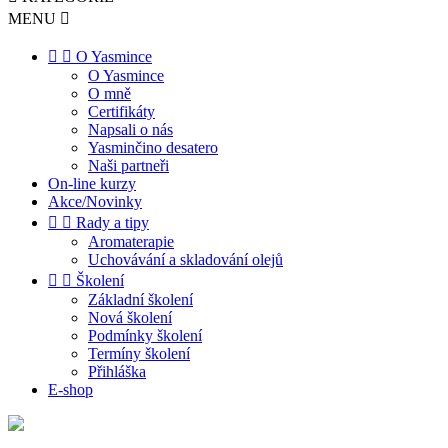
MENU



O Yasmince
O Yasmince
O mně
Certifikáty
Napsali o nás
Yasminčino desatero
Naši partneři
On-line kurzy
Akce/Novinky


Rady a tipy
Aromaterapie
Uchovávání a skladování olejů


Školení
Základní školení
Nová školení
Podmínky školení
Termíny školení
Přihláška
E-shop