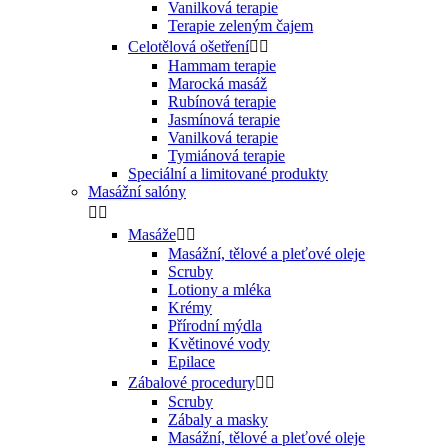
Vanilková terapie
Terapie zeleným čajem
Celotělová ošetření


Hammam terapie
Marocká masáž
Rubínová terapie
Jasmínová terapie
Vanilková terapie
Tymiánová terapie
Speciální a limitované produkty
Masážní salóny


Masáže


Masážní, tělové a pleťové oleje
Scruby
Lotiony a mléka
Krémy
Přírodní mýdla
Květinové vody
Epilace
Zábalové procedury


Scruby
Zábaly a masky
Masážní, tělové a pleťové oleje