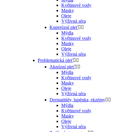
Květinové vody
Masky
Oleje
Výživná séra
Kuperózní pleť


Mýdla
Květinové vody
Masky
Oleje
Výživná séra
Problematická pleť


Aknózní pleť


Mýdla
Květinové vody
Masky
Oleje
Výživná séra
Dermatitídy, lupénka, ekzémy


Mýdla
Květinové vody
Masky
Oleje
Výživná séra