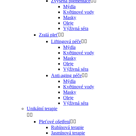
Zvýšená pigmentace


Mýdla
Květinové vody
Masky
Oleje
Výživná séra
Zralá pleť


Liftingová péče


Mýdla
Květinové vody
Masky
Oleje
Výživná séra
Anti-aging péče


Mýdla
Květinové vody
Masky
Oleje
Výživná séra
Unikátní terapie


Pleťové ošetření


Rubínová terapie
Jasmínová terapie