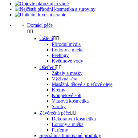
Domácí péče


Čištění


Přírodní mýdla
Lotiony a mléka
Peelingy
Květinové vody
Ošetření


Zábaly a masky
Výživná séra
Masážní, tělové a pleťové oleje
Krémy
Koupelové soli
Vlasová kosmetika
Scruby
Závěrečná péče


Dekorativní kosmetika
Lotiony a mléka
Parfémy
Speciální a limitované produkty