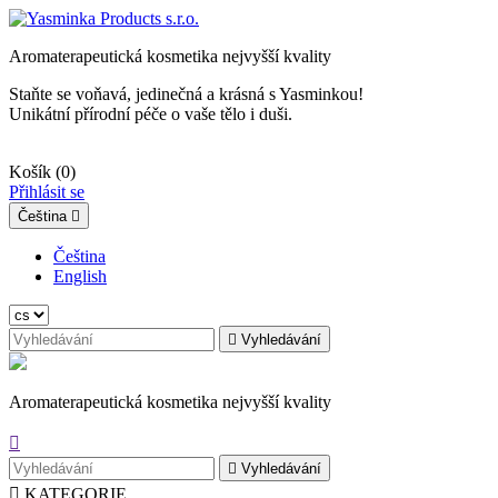
Aromaterapeutická kosmetika nejvyšší kvality
Staňte se voňavá, jedinečná a krásná s Yasminkou!
Unikátní přírodní péče o vaše tělo i duši.
Košík
(0)
Přihlásit se
Čeština

Čeština
English

Vyhledávání
Aromaterapeutická kosmetika nejvyšší kvality


Vyhledávání

KATEGORIE