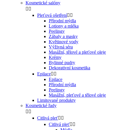
Kosmetické salóny


Pleťová ošetření


Přírodní mýdla
Lotiony a mléka
Peelingy
Zábaly a masky
Květinové vody
Výživná séra
Masážní, tělové a pleťové oleje
Krémy
Bylinné pudry
Dekorativní kosmetika
Epilace


Epilace
Přírodní mýdla
Peelingy
Masážní, pleťové a tělové oleje
Limitované produkty
Kosmetické řady


Citlivá pleť


Citlivá pleť


Mýdla