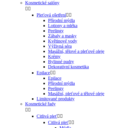
Kosmetické salóny


Pleťová ošetření


Přírodní mýdla
Lotiony a mléka
Peelingy
Zábaly a masky
Květinové vody
Výživná séra
Masážní, tělové a pleťové oleje
Krémy
Bylinné pudry
Dekorativní kosmetika
Epilace


Epilace
Přírodní mýdla
Peelingy
Masážní, pleťové a tělové oleje
Limitované produkty
Kosmetické řady


Citlivá pleť


Citlivá pleť


Mýdla