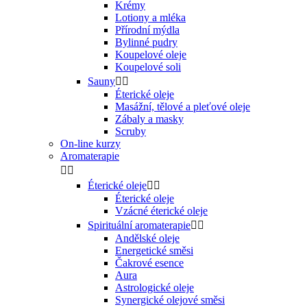
Krémy
Lotiony a mléka
Přírodní mýdla
Bylinné pudry
Koupelové oleje
Koupelové soli
Sauny


Éterické oleje
Masážní, tělové a pleťové oleje
Zábaly a masky
Scruby
On-line kurzy
Aromaterapie


Éterické oleje


Éterické oleje
Vzácné éterické oleje
Spirituální aromaterapie


Andělské oleje
Energetické směsi
Čakrové esence
Aura
Astrologické oleje
Synergické olejové směsi