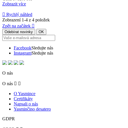
Zobrazit více

Rychlý náhled
Zobrazení 1-4 z 4 položek
Zpět na začátek

Facebook
Sledujte nás
Instagram
Sledujte nás
O nás
O nás


O Yasmince
Certifikáty
Napsali o nás
Yasminčino desatero
GDPR