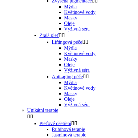
Zvýšená pigmentace


Mýdla
Květinové vody
Masky
Oleje
Výživná séra
Zralá pleť


Liftingová péče


Mýdla
Květinové vody
Masky
Oleje
Výživná séra
Anti-aging péče


Mýdla
Květinové vody
Masky
Oleje
Výživná séra
Unikátní terapie


Pleťové ošetření


Rubínová terapie
Jasmínová terapie