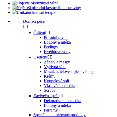
Domácí péče


Čištění


Přírodní mýdla
Lotiony a mléka
Peelingy
Květinové vody
Ošetření


Zábaly a masky
Výživná séra
Masážní, tělové a pleťové oleje
Krémy
Koupelové soli
Vlasová kosmetika
Scruby
Závěrečná péče


Dekorativní kosmetika
Lotiony a mléka
Parfémy
Speciální a limitované produkty