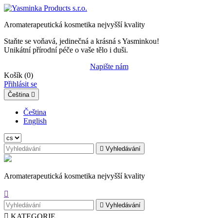
Aromaterapeutická kosmetika nejvyšší kvality
Staňte se voňavá, jedinečná a krásná s Yasminkou!
Unikátní přírodní péče o vaše tělo i duši.
Napište nám
Košík
(0)
Přihlásit se
Čeština

Čeština
English

Vyhledávání
Aromaterapeutická kosmetika nejvyšší kvality


Vyhledávání

KATEGORIE