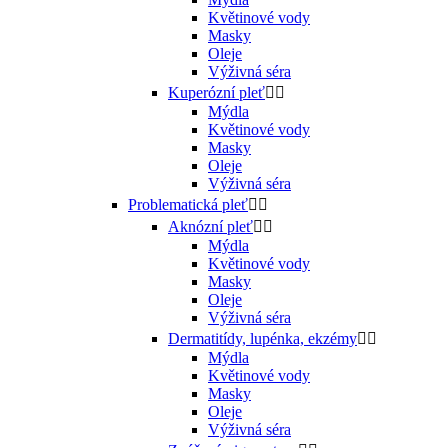
Květinové vody
Masky
Oleje
Výživná séra
Kuperózní pleť


Mýdla
Květinové vody
Masky
Oleje
Výživná séra
Problematická pleť


Aknózní pleť


Mýdla
Květinové vody
Masky
Oleje
Výživná séra
Dermatitídy, lupénka, ekzémy


Mýdla
Květinové vody
Masky
Oleje
Výživná séra