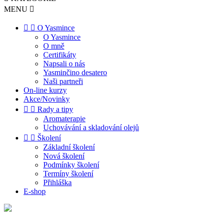
MENU



O Yasmince
O Yasmince
O mně
Certifikáty
Napsali o nás
Yasminčino desatero
Naši partneři
On-line kurzy
Akce/Novinky


Rady a tipy
Aromaterapie
Uchovávání a skladování olejů


Školení
Základní školení
Nová školení
Podmínky školení
Termíny školení
Přihláška
E-shop