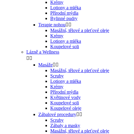
Krémy
Lotiony a mléka
Přírodní mýdla
Bylinné pudry
Terapie nohou


Masážní, tělové a pleťové oleje
Krémy
Lotiony a mléka
Koupelové soli
Lázně a Wellness


Masáže


Masážní, tělové a pleťové oleje
Scruby
Lotiony a mléka
Krémy
Přírodní mýdla
Květinové vody
Koupelové soli
Koupelové oleje
Zábalové procedury


Scruby
Zábaly a masky
Masážní, tělové a pleťové oleje