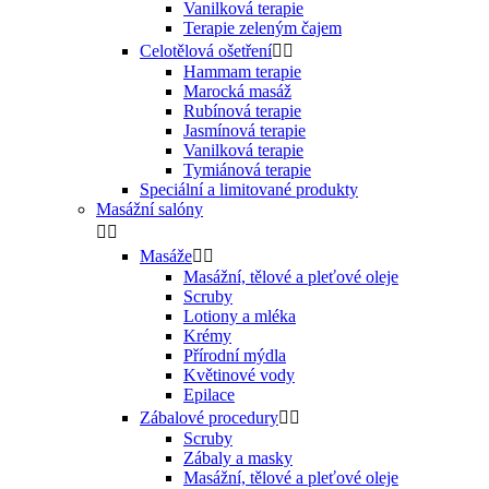
Vanilková terapie
Terapie zeleným čajem
Celotělová ošetření


Hammam terapie
Marocká masáž
Rubínová terapie
Jasmínová terapie
Vanilková terapie
Tymiánová terapie
Speciální a limitované produkty
Masážní salóny


Masáže


Masážní, tělové a pleťové oleje
Scruby
Lotiony a mléka
Krémy
Přírodní mýdla
Květinové vody
Epilace
Zábalové procedury


Scruby
Zábaly a masky
Masážní, tělové a pleťové oleje