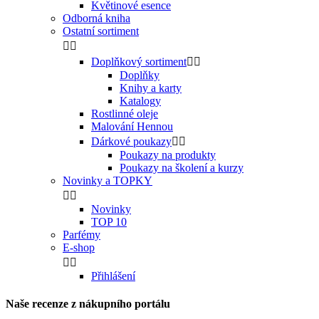
Květinové esence
Odborná kniha
Ostatní sortiment


Doplňkový sortiment


Doplňky
Knihy a karty
Katalogy
Rostlinné oleje
Malování Hennou
Dárkové poukazy


Poukazy na produkty
Poukazy na školení a kurzy
Novinky a TOPKY


Novinky
TOP 10
Parfémy
E-shop


Přihlášení
Naše recenze z nákupního portálu