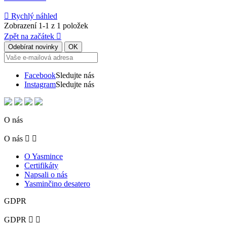

Rychlý náhled
Zobrazení 1-1 z 1 položek
Zpět na začátek

Facebook
Sledujte nás
Instagram
Sledujte nás
O nás
O nás


O Yasmince
Certifikáty
Napsali o nás
Yasminčino desatero
GDPR
GDPR

