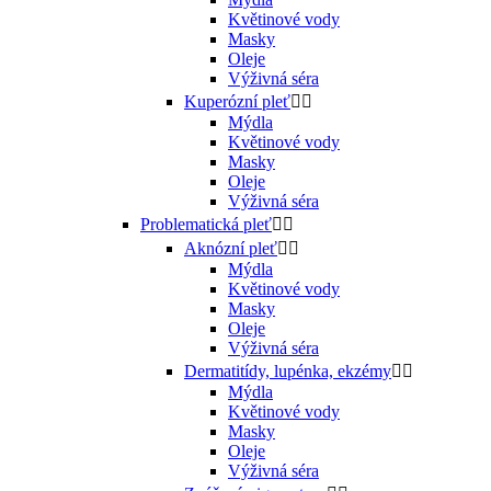
Květinové vody
Masky
Oleje
Výživná séra
Kuperózní pleť


Mýdla
Květinové vody
Masky
Oleje
Výživná séra
Problematická pleť


Aknózní pleť


Mýdla
Květinové vody
Masky
Oleje
Výživná séra
Dermatitídy, lupénka, ekzémy


Mýdla
Květinové vody
Masky
Oleje
Výživná séra