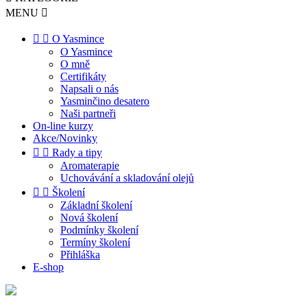
MENU



O Yasmince
O Yasmince
O mně
Certifikáty
Napsali o nás
Yasminčino desatero
Naši partneři
On-line kurzy
Akce/Novinky


Rady a tipy
Aromaterapie
Uchovávání a skladování olejů


Školení
Základní školení
Nová školení
Podmínky školení
Termíny školení
Přihláška
E-shop