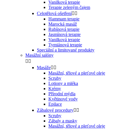
Vanilková terapie
Terapie zeleným čajem
Celotělová ošetření


Hammam terapie
Marocká masáž
Rubínová terapie
Jasmínová terapie
Vanilková terapie
Tymiánová terapie
Speciální a limitované produkty
Masážní salóny


Masáže


Masážní, tělové a pleťové oleje
Scruby
Lotiony a mléka
Krémy
Přírodní mýdla
Květinové vody
Epilace
Zábalové procedury


Scruby
Zábaly a masky
Masážní, tělové a pleťové oleje