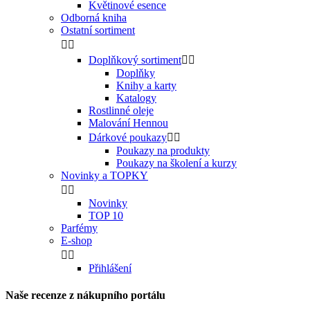
Květinové esence
Odborná kniha
Ostatní sortiment


Doplňkový sortiment


Doplňky
Knihy a karty
Katalogy
Rostlinné oleje
Malování Hennou
Dárkové poukazy


Poukazy na produkty
Poukazy na školení a kurzy
Novinky a TOPKY


Novinky
TOP 10
Parfémy
E-shop


Přihlášení
Naše recenze z nákupního portálu