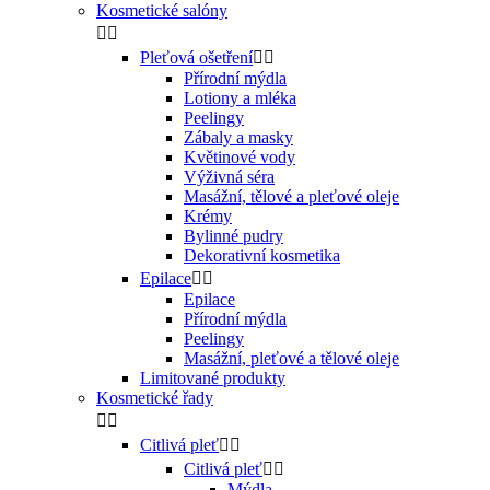
Kosmetické salóny


Pleťová ošetření


Přírodní mýdla
Lotiony a mléka
Peelingy
Zábaly a masky
Květinové vody
Výživná séra
Masážní, tělové a pleťové oleje
Krémy
Bylinné pudry
Dekorativní kosmetika
Epilace


Epilace
Přírodní mýdla
Peelingy
Masážní, pleťové a tělové oleje
Limitované produkty
Kosmetické řady


Citlivá pleť


Citlivá pleť


Mýdla