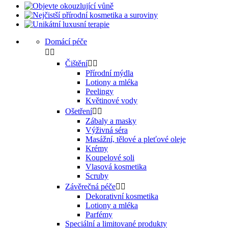
Domácí péče


Čištění


Přírodní mýdla
Lotiony a mléka
Peelingy
Květinové vody
Ošetření


Zábaly a masky
Výživná séra
Masážní, tělové a pleťové oleje
Krémy
Koupelové soli
Vlasová kosmetika
Scruby
Závěrečná péče


Dekorativní kosmetika
Lotiony a mléka
Parfémy
Speciální a limitované produkty