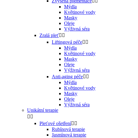
Zvýšená pigmentace


Mýdla
Květinové vody
Masky
Oleje
Výživná séra
Zralá pleť


Liftingová péče


Mýdla
Květinové vody
Masky
Oleje
Výživná séra
Anti-aging péče


Mýdla
Květinové vody
Masky
Oleje
Výživná séra
Unikátní terapie


Pleťové ošetření


Rubínová terapie
Jasmínová terapie