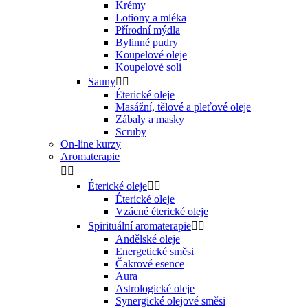
Krémy
Lotiony a mléka
Přírodní mýdla
Bylinné pudry
Koupelové oleje
Koupelové soli
Sauny


Éterické oleje
Masážní, tělové a pleťové oleje
Zábaly a masky
Scruby
On-line kurzy
Aromaterapie


Éterické oleje


Éterické oleje
Vzácné éterické oleje
Spirituální aromaterapie


Andělské oleje
Energetické směsi
Čakrové esence
Aura
Astrologické oleje
Synergické olejové směsi