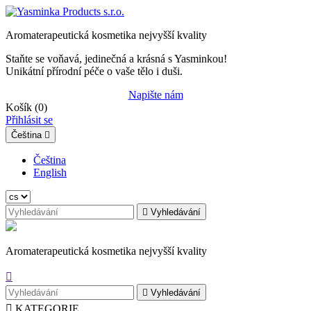
Aromaterapeutická kosmetika nejvyšší kvality
Staňte se voňavá, jedinečná a krásná s Yasminkou!
Unikátní přírodní péče o vaše tělo i duši.
Napište nám
Košík
(0)
Přihlásit se
Čeština

Čeština
English

Vyhledávání
Aromaterapeutická kosmetika nejvyšší kvality


Vyhledávání

KATEGORIE