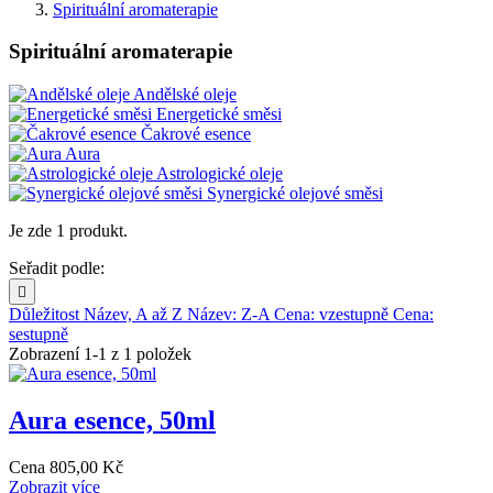
Spirituální aromaterapie
Spirituální aromaterapie
Andělské oleje
Energetické směsi
Čakrové esence
Aura
Astrologické oleje
Synergické olejové směsi
Je zde 1 produkt.
Seřadit podle:

Důležitost
Název, A až Z
Název: Z-A
Cena: vzestupně
Cena:
sestupně
Zobrazení 1-1 z 1 položek
Aura esence, 50ml
Cena
805,00 Kč
Zobrazit více