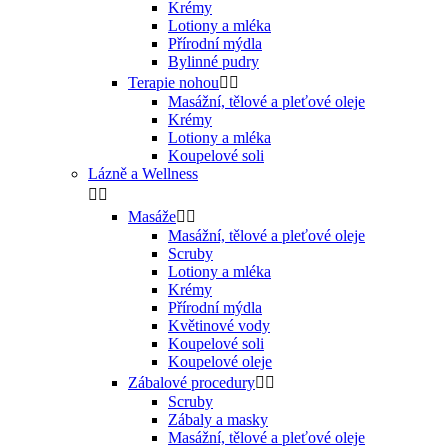
Krémy
Lotiony a mléka
Přírodní mýdla
Bylinné pudry
Terapie nohou


Masážní, tělové a pleťové oleje
Krémy
Lotiony a mléka
Koupelové soli
Lázně a Wellness


Masáže


Masážní, tělové a pleťové oleje
Scruby
Lotiony a mléka
Krémy
Přírodní mýdla
Květinové vody
Koupelové soli
Koupelové oleje
Zábalové procedury


Scruby
Zábaly a masky
Masážní, tělové a pleťové oleje