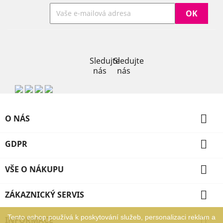
Facebook
Instagram
Sledujte
Sledujte
nás
nás

O NÁS

GDPR

VŠE O NÁKUPU

ZÁKAZNICKÝ SERVIS
Tento eshop používá k poskytování služeb, personalizaci reklam a

INFORMACE