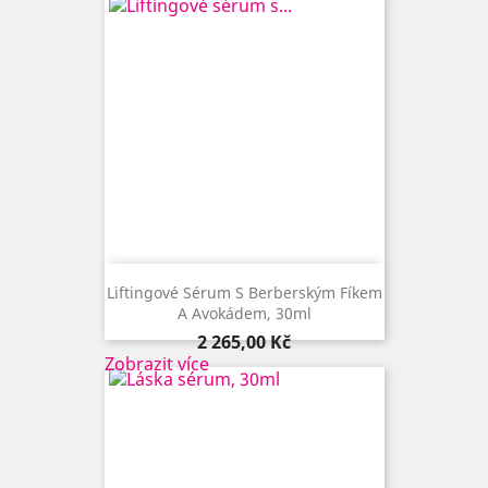
Liftingové Sérum S Berberským Fíkem
A Avokádem, 30ml
Cena
2 265,00 Kč
Zobrazit více