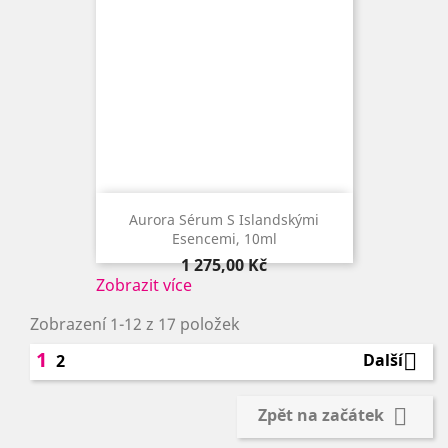
Aurora Sérum S Islandskými
Esencemi, 10ml
Cena
1 275,00 Kč
Zobrazit více
Zobrazení 1-12 z 17 položek
1

Další
2

Zpět na začátek