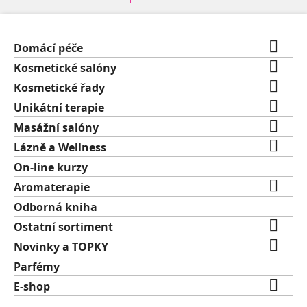

Domácí péče

Kosmetické salóny

Kosmetické řady

Unikátní terapie

Masážní salóny

Lázně a Wellness
On-line kurzy

Aromaterapie
Odborná kniha

Ostatní sortiment

Novinky a TOPKY
Parfémy

E-shop