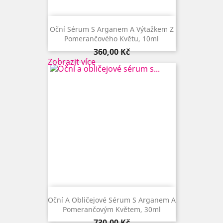
Oční Sérum S Arganem A Výtažkem Z
Pomerančového Květu, 10ml
Cena
360,00 Kč
Zobrazit více
Oční A Obličejové Sérum S Arganem A
Pomerančovým Květem, 30ml
Cena
730,00 Kč