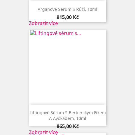
Arganové Sérum S Růží, 10ml
Cena
915,00 Kč
Zobrazit více
Liftingové Sérum S Berberským Fíkem
A Avokádem, 10ml
Cena
865,00 Kč
Zobrazit více