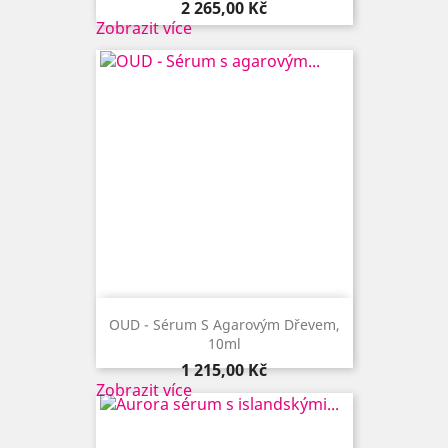
Cena
2 265,00 Kč
Zobrazit více
OUD - Sérum S Agarovým Dřevem,
10ml
Cena
1 215,00 Kč
Zobrazit více