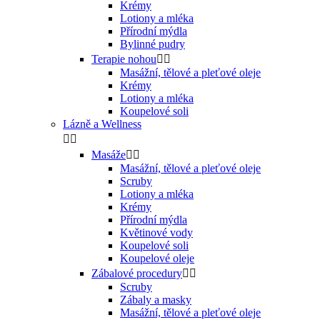
Krémy
Lotiony a mléka
Přírodní mýdla
Bylinné pudry
Terapie nohou


Masážní, tělové a pleťové oleje
Krémy
Lotiony a mléka
Koupelové soli
Lázně a Wellness


Masáže


Masážní, tělové a pleťové oleje
Scruby
Lotiony a mléka
Krémy
Přírodní mýdla
Květinové vody
Koupelové soli
Koupelové oleje
Zábalové procedury


Scruby
Zábaly a masky
Masážní, tělové a pleťové oleje