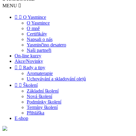
MENU



O Yasmince
O Yasmince
O mně
Certifikáty
Napsali o nás
Yasminčino desatero
Naši partneři
On-line kurzy
Akce/Novinky


Rady a tipy
Aromaterapie
Uchovávání a skladování olejů


Školení
Základní školení
Nová školení
Podmínky školení
Termíny školení
Přihláška
E-shop