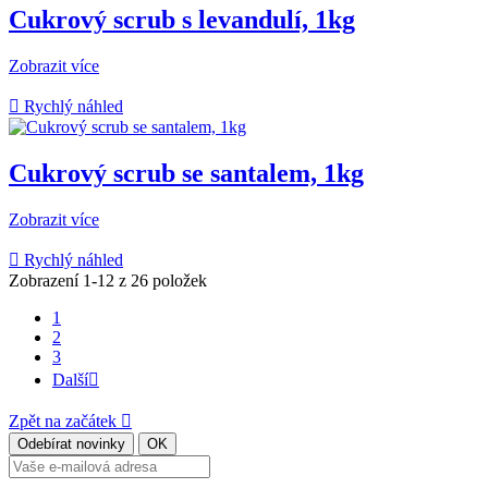
Cukrový scrub s levandulí, 1kg
Zobrazit více

Rychlý náhled
Cukrový scrub se santalem, 1kg
Zobrazit více

Rychlý náhled
Zobrazení 1-12 z 26 položek
1
2
3
Další

Zpět na začátek
