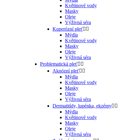
Květinové vody
Masky
Oleje
Výživná séra
Kuperózní pleť


Mýdla
Květinové vody
Masky
Oleje
Výživná séra
Problematická pleť


Aknózní pleť


Mýdla
Květinové vody
Masky
Oleje
Výživná séra
Dermatitídy, lupénka, ekzémy


Mýdla
Květinové vody
Masky
Oleje
Výživná séra