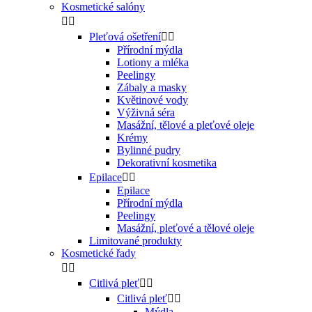
Kosmetické salóny


Pleťová ošetření


Přírodní mýdla
Lotiony a mléka
Peelingy
Zábaly a masky
Květinové vody
Výživná séra
Masážní, tělové a pleťové oleje
Krémy
Bylinné pudry
Dekorativní kosmetika
Epilace


Epilace
Přírodní mýdla
Peelingy
Masážní, pleťové a tělové oleje
Limitované produkty
Kosmetické řady


Citlivá pleť


Citlivá pleť


Mýdla