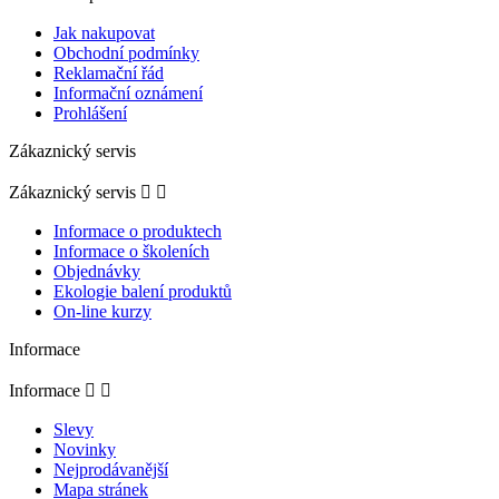
Jak nakupovat
Obchodní podmínky
Reklamační řád
Informační oznámení
Prohlášení
Zákaznický servis
Zákaznický servis


Informace o produktech
Informace o školeních
Objednávky
Ekologie balení produktů
On-line kurzy
Informace
Informace


Slevy
Novinky
Nejprodávanější
Mapa stránek