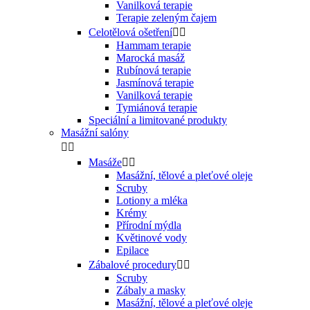
Vanilková terapie
Terapie zeleným čajem
Celotělová ošetření


Hammam terapie
Marocká masáž
Rubínová terapie
Jasmínová terapie
Vanilková terapie
Tymiánová terapie
Speciální a limitované produkty
Masážní salóny


Masáže


Masážní, tělové a pleťové oleje
Scruby
Lotiony a mléka
Krémy
Přírodní mýdla
Květinové vody
Epilace
Zábalové procedury


Scruby
Zábaly a masky
Masážní, tělové a pleťové oleje