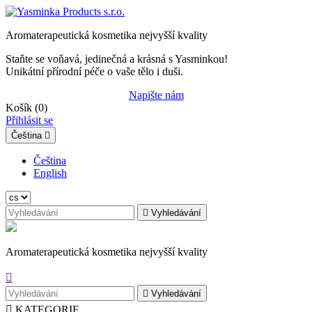
Aromaterapeutická kosmetika nejvyšší kvality
Staňte se voňavá, jedinečná a krásná s Yasminkou!
Unikátní přírodní péče o vaše tělo i duši.
Napište nám
Košík
(0)
Přihlásit se
Čeština

Čeština
English

Vyhledávání
Aromaterapeutická kosmetika nejvyšší kvality


Vyhledávání

KATEGORIE