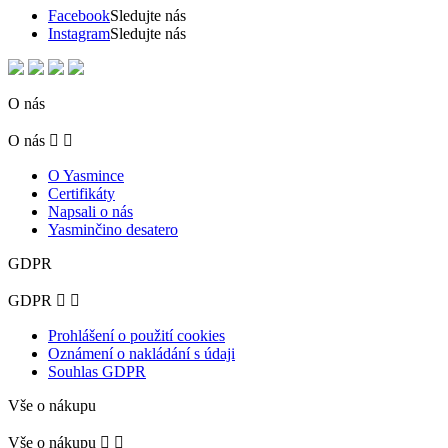
Facebook
Sledujte nás
Instagram
Sledujte nás
O nás
O nás


O Yasmince
Certifikáty
Napsali o nás
Yasminčino desatero
GDPR
GDPR


Prohlášení o použití cookies
Oznámení o nakládání s údaji
Souhlas GDPR
Vše o nákupu
Vše o nákupu

