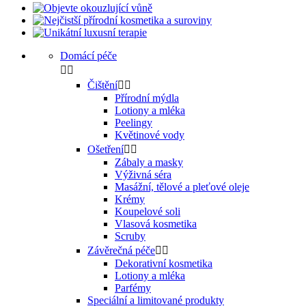
Domácí péče


Čištění


Přírodní mýdla
Lotiony a mléka
Peelingy
Květinové vody
Ošetření


Zábaly a masky
Výživná séra
Masážní, tělové a pleťové oleje
Krémy
Koupelové soli
Vlasová kosmetika
Scruby
Závěrečná péče


Dekorativní kosmetika
Lotiony a mléka
Parfémy
Speciální a limitované produkty