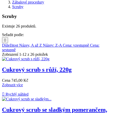
Zábalové procedury
Scruby
Scruby
Existuje 26 produktů.
Seřadit podle:

Důležitost
Název, A až Z
Název: Z-A
Cena: vzestupně
Cena:
sestupně
Zobrazení 1-12 z 26 položek
Cukrový scrub s růží, 220g
Cena
745,00 Kč
Zobrazit více

Rychlý náhled
Cukrový scrub se sladkým pomerančem,