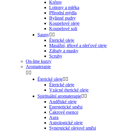
Krémy
Lotiony a mléka
Přírodní mýdla
Bylinné pudry
Koupelové oleje
Koupelové soli
Sauny


Éterické oleje
Masážní, tělové a pleťové oleje
Zábaly a masky
Scruby
On-line kurzy
Aromaterapie


Éterické oleje


Éterické oleje
Vzácné éterické oleje
Spirituální aromaterapie


Andělské oleje
Energetické směsi
Čakrové esence
Aura
Astrologické oleje
Synergické olejové směsi