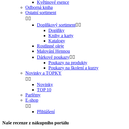
Květinové esence
Odborná kniha
Ostatní sortiment


Doplňkový sortiment


Doplňky
Knihy a karty
Katalogy
Rostlinné oleje
Malování Hennou
Dárkové poukazy


Poukazy na produkty
Poukazy na školení a kurzy
Novinky a TOPKY


Novinky
TOP 10
Parfémy
E-shop


Přihlášení
Naše recenze z nákupního portálu