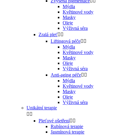
Zvýšená pigmentace


Mýdla
Květinové vody
Masky
Oleje
Výživná séra
Zralá pleť


Liftingová péče


Mýdla
Květinové vody
Masky
Oleje
Výživná séra
Anti-aging péče


Mýdla
Květinové vody
Masky
Oleje
Výživná séra
Unikátní terapie


Pleťové ošetření


Rubínová terapie
Jasmínová terapie