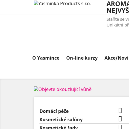
AROMA
NEJVYŠ
Staňte se 
Unikátní př
O Yasmince
On-line kurzy
Akce/Novi

Domácí péče

Kosmetické salóny

Kosmetické řady