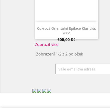

Rychlý náhled
Cukrová Orientální Epilace Klasická,
200g
Cena
600,00 Kč
Zobrazit více
Zobrazení 1-2 z 2 položek