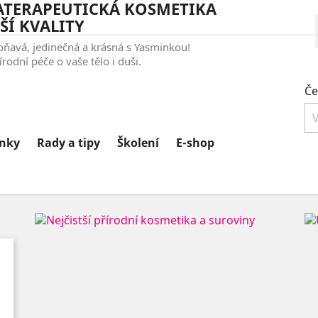
TERAPEUTICKÁ KOSMETIKA
ŠÍ KVALITY
voňavá, jedinečná a krásná s Yasminkou!
írodní péče o vaše tělo i duši.
Če
nky
Rady a tipy
Školení
E-shop