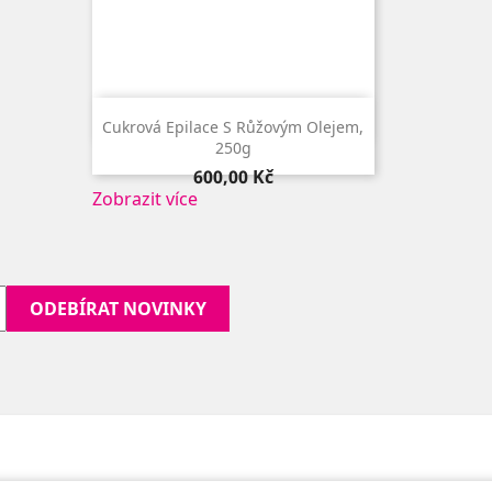

Rychlý náhled
Cukrová Epilace S Růžovým Olejem,
250g
Cena
600,00 Kč
Zobrazit více