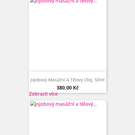
Jojobový Masážní A Tělový Olej, 50ml
Cena
380,00 Kč
Zobrazit více