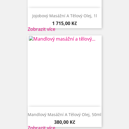
Jojobový Masážní A Tělový Olej, 1l
Cena
1 715,00 Kč
Zobrazit více
Mandlový Masážní A Tělový Olej, 50ml
Cena
380,00 Kč
Zobrazit více