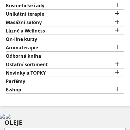

Kosmetické řady

Unikátní terapie

Masážní salóny

Lázně a Wellness
On-line kurzy

Aromaterapie
Odborná kniha

Ostatní sortiment

Novinky a TOPKY
Parfémy

E-shop
OLEJE