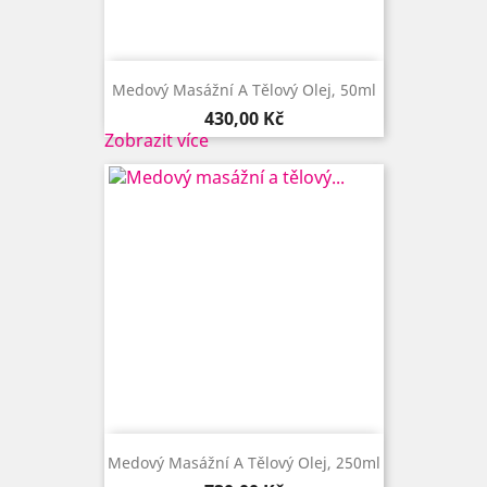
Medový Masážní A Tělový Olej, 50ml
Cena
430,00 Kč
Zobrazit více
Medový Masážní A Tělový Olej, 250ml