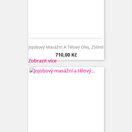
Jojobový Masážní A Tělový Olej, 250ml
Cena
710,00 Kč
Zobrazit více