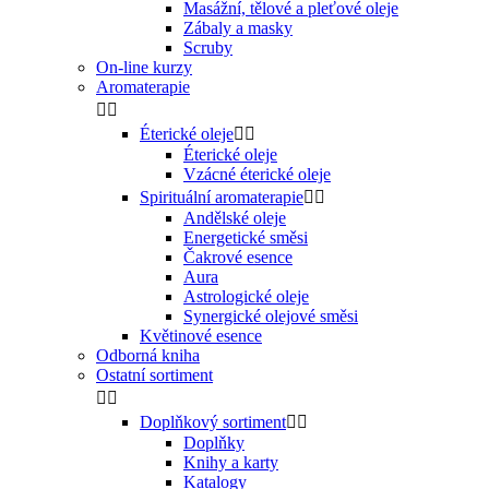
Masážní, tělové a pleťové oleje
Zábaly a masky
Scruby
On-line kurzy
Aromaterapie


Éterické oleje


Éterické oleje
Vzácné éterické oleje
Spirituální aromaterapie


Andělské oleje
Energetické směsi
Čakrové esence
Aura
Astrologické oleje
Synergické olejové směsi
Květinové esence
Odborná kniha
Ostatní sortiment


Doplňkový sortiment


Doplňky
Knihy a karty
Katalogy