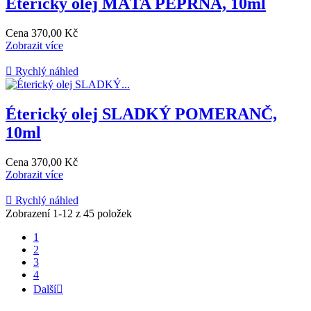
Éterický olej MÁTA PEPRNÁ, 10ml
Cena
370,00 Kč
Zobrazit více

Rychlý náhled
Éterický olej SLADKÝ POMERANČ,
10ml
Cena
370,00 Kč
Zobrazit více

Rychlý náhled
Zobrazení 1-12 z 45 položek
1
2
3
4
Další
