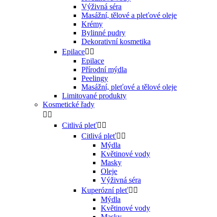
Výživná séra
Masážní, tělové a pleťové oleje
Krémy
Bylinné pudry
Dekorativní kosmetika
Epilace


Epilace
Přírodní mýdla
Peelingy
Masážní, pleťové a tělové oleje
Limitované produkty
Kosmetické řady


Citlivá pleť


Citlivá pleť


Mýdla
Květinové vody
Masky
Oleje
Výživná séra
Kuperózní pleť


Mýdla
Květinové vody
Masky