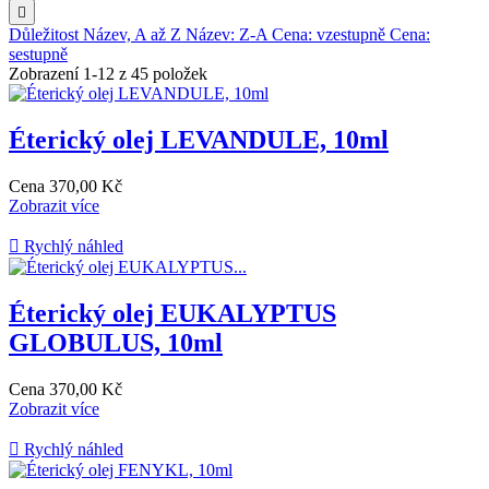

Důležitost
Název, A až Z
Název: Z-A
Cena: vzestupně
Cena:
sestupně
Zobrazení 1-12 z 45 položek
Éterický olej LEVANDULE, 10ml
Cena
370,00 Kč
Zobrazit více

Rychlý náhled
Éterický olej EUKALYPTUS
GLOBULUS, 10ml
Cena
370,00 Kč
Zobrazit více

Rychlý náhled