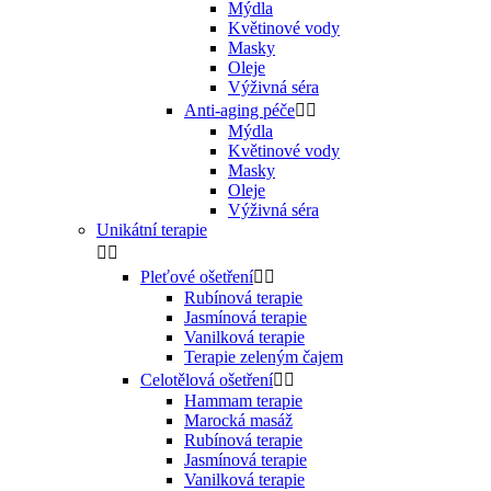
Mýdla
Květinové vody
Masky
Oleje
Výživná séra
Anti-aging péče


Mýdla
Květinové vody
Masky
Oleje
Výživná séra
Unikátní terapie


Pleťové ošetření


Rubínová terapie
Jasmínová terapie
Vanilková terapie
Terapie zeleným čajem
Celotělová ošetření


Hammam terapie
Marocká masáž
Rubínová terapie
Jasmínová terapie
Vanilková terapie