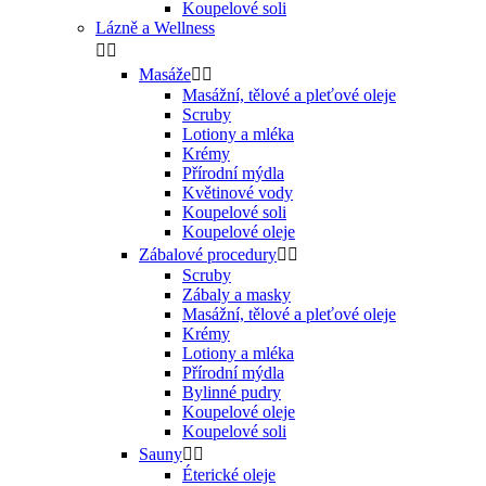
Koupelové soli
Lázně a Wellness


Masáže


Masážní, tělové a pleťové oleje
Scruby
Lotiony a mléka
Krémy
Přírodní mýdla
Květinové vody
Koupelové soli
Koupelové oleje
Zábalové procedury


Scruby
Zábaly a masky
Masážní, tělové a pleťové oleje
Krémy
Lotiony a mléka
Přírodní mýdla
Bylinné pudry
Koupelové oleje
Koupelové soli
Sauny


Éterické oleje