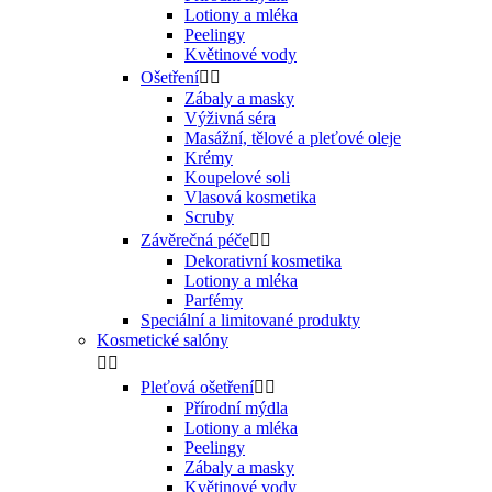
Lotiony a mléka
Peelingy
Květinové vody
Ošetření


Zábaly a masky
Výživná séra
Masážní, tělové a pleťové oleje
Krémy
Koupelové soli
Vlasová kosmetika
Scruby
Závěrečná péče


Dekorativní kosmetika
Lotiony a mléka
Parfémy
Speciální a limitované produkty
Kosmetické salóny


Pleťová ošetření


Přírodní mýdla
Lotiony a mléka
Peelingy
Zábaly a masky
Květinové vody