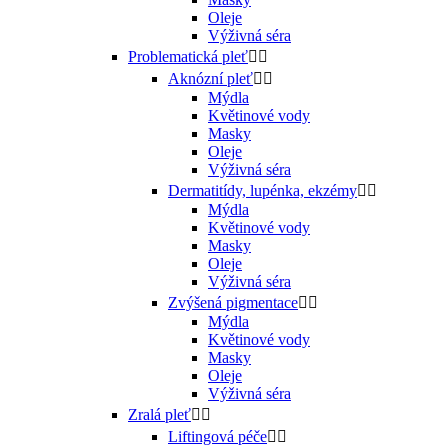
Oleje
Výživná séra
Problematická pleť


Aknózní pleť


Mýdla
Květinové vody
Masky
Oleje
Výživná séra
Dermatitídy, lupénka, ekzémy


Mýdla
Květinové vody
Masky
Oleje
Výživná séra
Zvýšená pigmentace


Mýdla
Květinové vody
Masky
Oleje
Výživná séra
Zralá pleť


Liftingová péče

