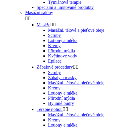
Tymiánová terapie
Speciální a limitované produkty
Masážní salóny


Masáže


Masážní, tělové a pleťové oleje
Scruby
Lotiony a mléka
Krémy
Přírodní mýdla
Květinové vody
Epilace
Zábalové procedury


Scruby
Zábaly a masky
Masážní, tělové a pleťové oleje
Krémy
Lotiony a mléka
Přírodní mýdla
Bylinné pudry
Terapie nohou


Masážní, tělové a pleťové oleje
Krémy
Lotiony a mléka