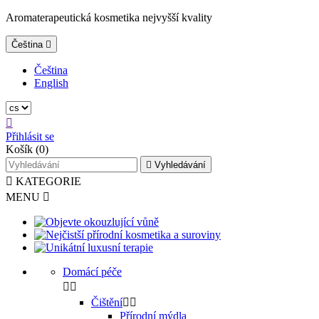
Aromaterapeutická kosmetika nejvyšší kvality
Čeština

Čeština
English

Přihlásit se
Košík
(0)

Vyhledávání

KATEGORIE
MENU

Domácí péče


Čištění


Přírodní mýdla