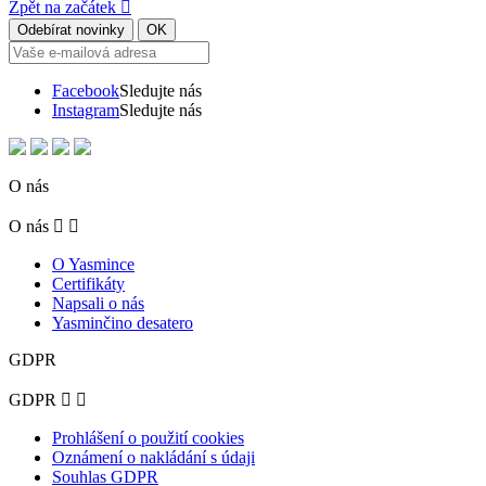
Zpět na začátek

Facebook
Sledujte nás
Instagram
Sledujte nás
O nás
O nás


O Yasmince
Certifikáty
Napsali o nás
Yasminčino desatero
GDPR
GDPR


Prohlášení o použití cookies
Oznámení o nakládání s údaji
Souhlas GDPR