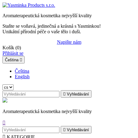
Aromaterapeutická kosmetika nejvyšší kvality
Staňte se voňavá, jedinečná a krásná s Yasminkou!
Unikátní přírodní péče o vaše tělo i duši.
Napište nám
Košík
(0)
Přihlásit se
Čeština

Čeština
English

Vyhledávání
Aromaterapeutická kosmetika nejvyšší kvality


Vyhledávání

KATEGORIE