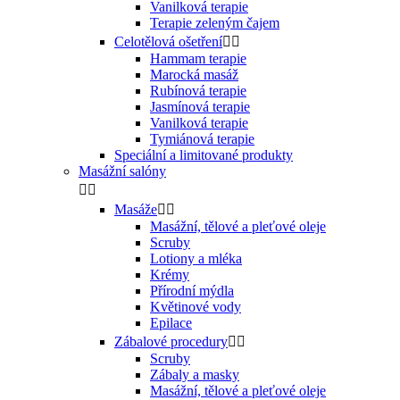
Vanilková terapie
Terapie zeleným čajem
Celotělová ošetření


Hammam terapie
Marocká masáž
Rubínová terapie
Jasmínová terapie
Vanilková terapie
Tymiánová terapie
Speciální a limitované produkty
Masážní salóny


Masáže


Masážní, tělové a pleťové oleje
Scruby
Lotiony a mléka
Krémy
Přírodní mýdla
Květinové vody
Epilace
Zábalové procedury


Scruby
Zábaly a masky
Masážní, tělové a pleťové oleje