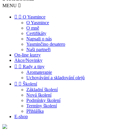
MENU



O Yasmince
O Yasmince
O mně
Certifikáty
Napsali o nás
Yasminčino desatero
Naši partneři
On-line kurzy
Akce/Novinky


Rady a tipy
Aromaterapie
Uchovávání a skladování olejů


Školení
Základní školení
Nová školení
Podmínky školení
Termíny školení
Přihláška
E-shop