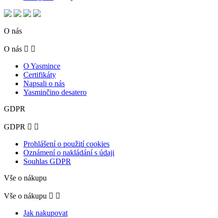
O nás
O nás


O Yasmince
Certifikáty
Napsali o nás
Yasminčino desatero
GDPR
GDPR


Prohlášení o použití cookies
Oznámení o nakládání s údaji
Souhlas GDPR
Vše o nákupu
Vše o nákupu


Jak nakupovat