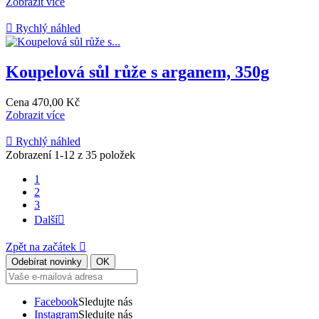
Zobrazit více

Rychlý náhled
Koupelová sůl růže s arganem, 350g
Cena
470,00 Kč
Zobrazit více

Rychlý náhled
Zobrazení 1-12 z 35 položek
1
2
3
Další

Zpět na začátek

Facebook
Sledujte nás
Instagram
Sledujte nás