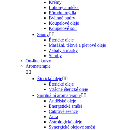
Krémy
Lotiony a mléka
Přírodní mýdla
Bylinné pudry
Koupelové oleje
Koupelové soli
Sauny


Éterické oleje
Masážní, tělové a pleťové oleje
Zábaly a masky
Scruby
On-line kurzy
Aromaterapie


Éterické oleje


Éterické oleje
Vzácné éterické oleje
Spirituální aromaterapie


Andělské oleje
Energetické směsi
Čakrové esence
Aura
Astrologické oleje
Synergické olejové směsi