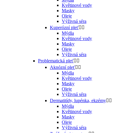
Květinové vody
Masky
Oleje
Výživná séra
Kuperózní pleť


Mýdla
Květinové vody
Masky
Oleje
Výživná séra
Problematická pleť


Aknózní pleť


Mýdla
Květinové vody
Masky
Oleje
Výživná séra
Dermatitídy, lupénka, ekzémy


Mýdla
Květinové vody
Masky
Oleje
Výživná séra