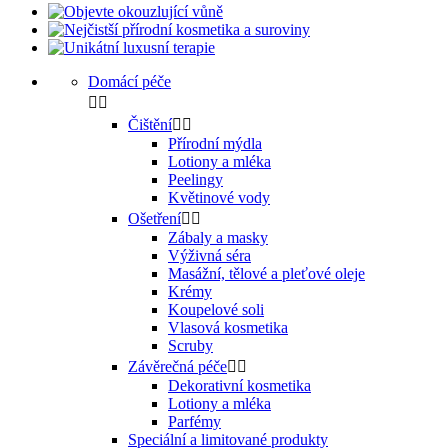
Domácí péče


Čištění


Přírodní mýdla
Lotiony a mléka
Peelingy
Květinové vody
Ošetření


Zábaly a masky
Výživná séra
Masážní, tělové a pleťové oleje
Krémy
Koupelové soli
Vlasová kosmetika
Scruby
Závěrečná péče


Dekorativní kosmetika
Lotiony a mléka
Parfémy
Speciální a limitované produkty