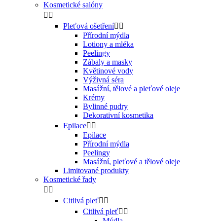
Kosmetické salóny


Pleťová ošetření


Přírodní mýdla
Lotiony a mléka
Peelingy
Zábaly a masky
Květinové vody
Výživná séra
Masážní, tělové a pleťové oleje
Krémy
Bylinné pudry
Dekorativní kosmetika
Epilace


Epilace
Přírodní mýdla
Peelingy
Masážní, pleťové a tělové oleje
Limitované produkty
Kosmetické řady


Citlivá pleť


Citlivá pleť


Mýdla