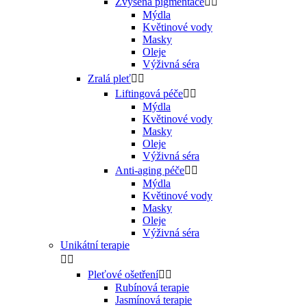
Zvýšená pigmentace


Mýdla
Květinové vody
Masky
Oleje
Výživná séra
Zralá pleť


Liftingová péče


Mýdla
Květinové vody
Masky
Oleje
Výživná séra
Anti-aging péče


Mýdla
Květinové vody
Masky
Oleje
Výživná séra
Unikátní terapie


Pleťové ošetření


Rubínová terapie
Jasmínová terapie