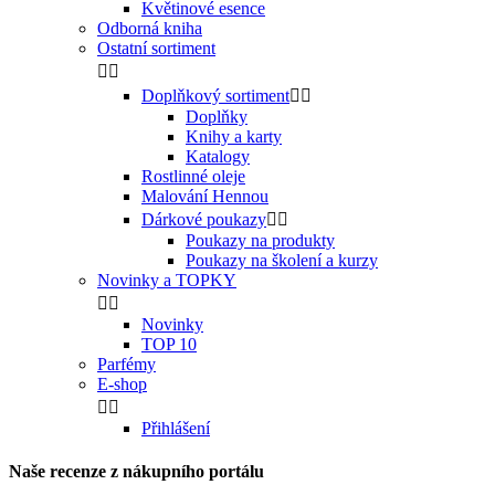
Květinové esence
Odborná kniha
Ostatní sortiment


Doplňkový sortiment


Doplňky
Knihy a karty
Katalogy
Rostlinné oleje
Malování Hennou
Dárkové poukazy


Poukazy na produkty
Poukazy na školení a kurzy
Novinky a TOPKY


Novinky
TOP 10
Parfémy
E-shop


Přihlášení
Naše recenze z nákupního portálu