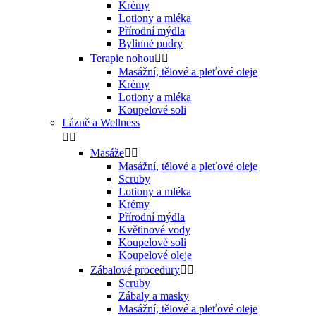
Krémy
Lotiony a mléka
Přírodní mýdla
Bylinné pudry
Terapie nohou


Masážní, tělové a pleťové oleje
Krémy
Lotiony a mléka
Koupelové soli
Lázně a Wellness


Masáže


Masážní, tělové a pleťové oleje
Scruby
Lotiony a mléka
Krémy
Přírodní mýdla
Květinové vody
Koupelové soli
Koupelové oleje
Zábalové procedury


Scruby
Zábaly a masky
Masážní, tělové a pleťové oleje