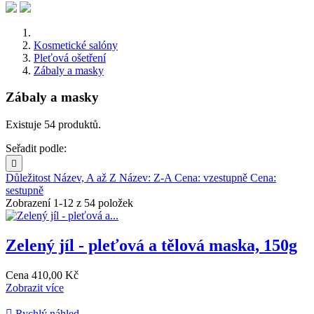
Kosmetické salóny
Pleťová ošetření
Zábaly a masky
Zábaly a masky
Existuje 54 produktů.
Seřadit podle:

Důležitost
Název, A až Z
Název: Z-A
Cena: vzestupně
Cena:
sestupně
Zobrazení 1-12 z 54 položek
Zelený jíl - pleťová a tělová maska, 150g
Cena
410,00 Kč
Zobrazit více

Rychlý náhled