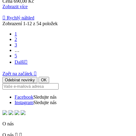
Cena
690,00 Kč
Zobrazit více

Rychlý náhled
Zobrazení 1-12 z 54 položek
1
2
3
…
5
Další

Zpět na začátek

Facebook
Sledujte nás
Instagram
Sledujte nás
O nás
O nás

