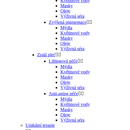
Květinové vody
Masky
Oleje
Výživná séra
Zvýšená pigmentace


Mýdla
Květinové vody
Masky
Oleje
Výživná séra
Zralá pleť


Liftingová péče


Mýdla
Květinové vody
Masky
Oleje
Výživná séra
Anti-aging péče


Mýdla
Květinové vody
Masky
Oleje
Výživná séra
Unikátní terapie