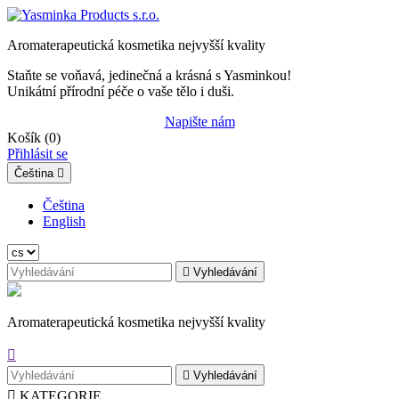
Aromaterapeutická kosmetika nejvyšší kvality
Staňte se voňavá, jedinečná a krásná s Yasminkou!
Unikátní přírodní péče o vaše tělo i duši.
Napište nám
Košík
(0)
Přihlásit se
Čeština

Čeština
English

Vyhledávání
Aromaterapeutická kosmetika nejvyšší kvality


Vyhledávání

KATEGORIE