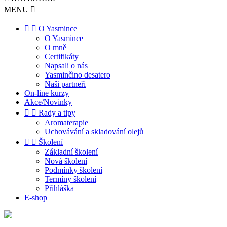
MENU



O Yasmince
O Yasmince
O mně
Certifikáty
Napsali o nás
Yasminčino desatero
Naši partneři
On-line kurzy
Akce/Novinky


Rady a tipy
Aromaterapie
Uchovávání a skladování olejů


Školení
Základní školení
Nová školení
Podmínky školení
Termíny školení
Přihláška
E-shop