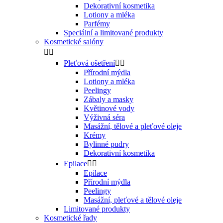
Dekorativní kosmetika
Lotiony a mléka
Parfémy
Speciální a limitované produkty
Kosmetické salóny


Pleťová ošetření


Přírodní mýdla
Lotiony a mléka
Peelingy
Zábaly a masky
Květinové vody
Výživná séra
Masážní, tělové a pleťové oleje
Krémy
Bylinné pudry
Dekorativní kosmetika
Epilace


Epilace
Přírodní mýdla
Peelingy
Masážní, pleťové a tělové oleje
Limitované produkty
Kosmetické řady