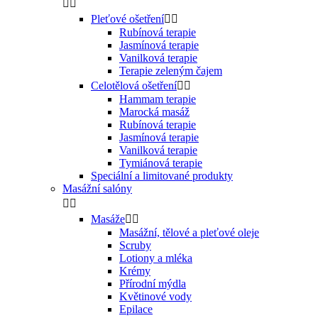


Pleťové ošetření


Rubínová terapie
Jasmínová terapie
Vanilková terapie
Terapie zeleným čajem
Celotělová ošetření


Hammam terapie
Marocká masáž
Rubínová terapie
Jasmínová terapie
Vanilková terapie
Tymiánová terapie
Speciální a limitované produkty
Masážní salóny


Masáže


Masážní, tělové a pleťové oleje
Scruby
Lotiony a mléka
Krémy
Přírodní mýdla
Květinové vody
Epilace