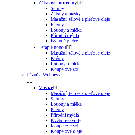
Zábalové procedury


Scruby
Zábaly a masky
Masážní, tělové a pleťové oleje
Krémy
Lotiony a mléka
Přírodní mýdla
Bylinné pudry
Terapie nohou


Masážní, tělové a pleťové oleje
Krémy
Lotiony a mléka
Koupelové soli
Lázně a Wellness


Masáže


Masážní, tělové a pleťové oleje
Scruby
Lotiony a mléka
Krémy
Přírodní mýdla
Květinové vody
Koupelové soli
Koupelové oleje