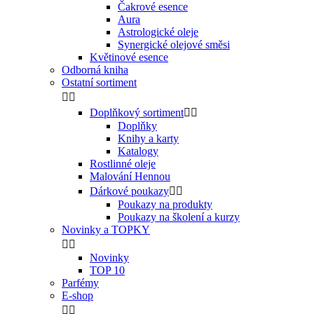
Čakrové esence
Aura
Astrologické oleje
Synergické olejové směsi
Květinové esence
Odborná kniha
Ostatní sortiment


Doplňkový sortiment


Doplňky
Knihy a karty
Katalogy
Rostlinné oleje
Malování Hennou
Dárkové poukazy


Poukazy na produkty
Poukazy na školení a kurzy
Novinky a TOPKY


Novinky
TOP 10
Parfémy
E-shop

