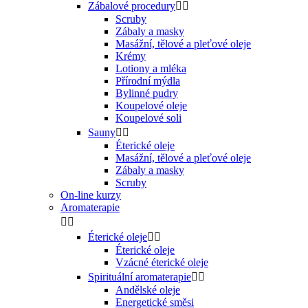
Zábalové procedury


Scruby
Zábaly a masky
Masážní, tělové a pleťové oleje
Krémy
Lotiony a mléka
Přírodní mýdla
Bylinné pudry
Koupelové oleje
Koupelové soli
Sauny


Éterické oleje
Masážní, tělové a pleťové oleje
Zábaly a masky
Scruby
On-line kurzy
Aromaterapie


Éterické oleje


Éterické oleje
Vzácné éterické oleje
Spirituální aromaterapie


Andělské oleje
Energetické směsi