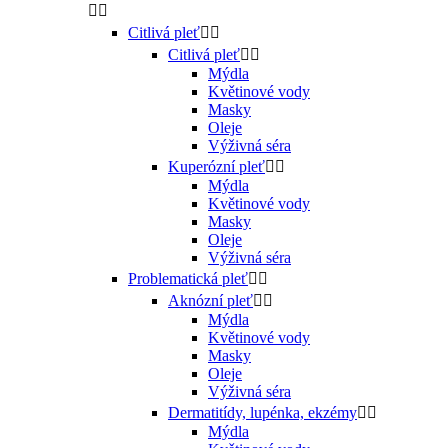


Citlivá pleť


Citlivá pleť


Mýdla
Květinové vody
Masky
Oleje
Výživná séra
Kuperózní pleť


Mýdla
Květinové vody
Masky
Oleje
Výživná séra
Problematická pleť


Aknózní pleť


Mýdla
Květinové vody
Masky
Oleje
Výživná séra
Dermatitídy, lupénka, ekzémy


Mýdla