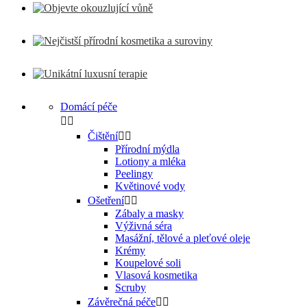
Domácí péče


Čištění


Přírodní mýdla
Lotiony a mléka
Peelingy
Květinové vody
Ošetření


Zábaly a masky
Výživná séra
Masážní, tělové a pleťové oleje
Krémy
Koupelové soli
Vlasová kosmetika
Scruby
Závěrečná péče

