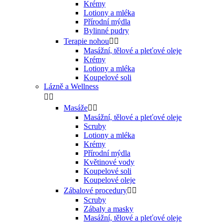
Krémy
Lotiony a mléka
Přírodní mýdla
Bylinné pudry
Terapie nohou


Masážní, tělové a pleťové oleje
Krémy
Lotiony a mléka
Koupelové soli
Lázně a Wellness


Masáže


Masážní, tělové a pleťové oleje
Scruby
Lotiony a mléka
Krémy
Přírodní mýdla
Květinové vody
Koupelové soli
Koupelové oleje
Zábalové procedury


Scruby
Zábaly a masky
Masážní, tělové a pleťové oleje