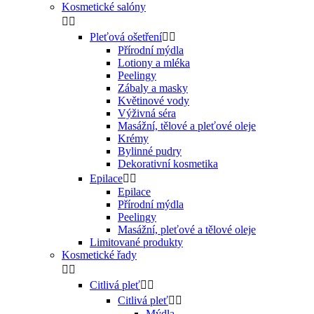
Kosmetické salóny


Pleťová ošetření


Přírodní mýdla
Lotiony a mléka
Peelingy
Zábaly a masky
Květinové vody
Výživná séra
Masážní, tělové a pleťové oleje
Krémy
Bylinné pudry
Dekorativní kosmetika
Epilace


Epilace
Přírodní mýdla
Peelingy
Masážní, pleťové a tělové oleje
Limitované produkty
Kosmetické řady


Citlivá pleť


Citlivá pleť


Mýdla