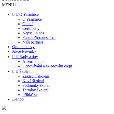
MENU



O Yasmince
O Yasmince
O mně
Certifikáty
Napsali o nás
Yasminčino desatero
Naši partneři
On-line kurzy
Akce/Novinky


Rady a tipy
Aromaterapie
Uchovávání a skladování olejů


Školení
Základní školení
Nová školení
Podmínky školení
Termíny školení
Přihláška
E-shop