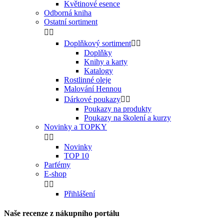
Květinové esence
Odborná kniha
Ostatní sortiment


Doplňkový sortiment


Doplňky
Knihy a karty
Katalogy
Rostlinné oleje
Malování Hennou
Dárkové poukazy


Poukazy na produkty
Poukazy na školení a kurzy
Novinky a TOPKY


Novinky
TOP 10
Parfémy
E-shop


Přihlášení
Naše recenze z nákupního portálu