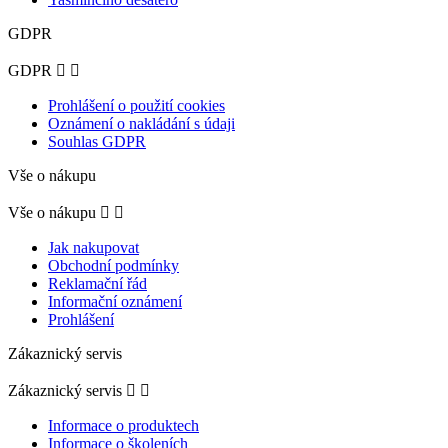
GDPR
GDPR


Prohlášení o použití cookies
Oznámení o nakládání s údaji
Souhlas GDPR
Vše o nákupu
Vše o nákupu


Jak nakupovat
Obchodní podmínky
Reklamační řád
Informační oznámení
Prohlášení
Zákaznický servis
Zákaznický servis


Informace o produktech
Informace o školeních