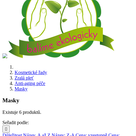
Kosmetické řady
Zralá pleť
Anti-aging péče
Masky
Masky
Existuje 6 produktů.
Seřadit podle:

Důležitost
Název, A až Z
Název: Z-A
Cena: vzestupně
Cena: