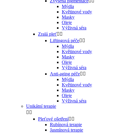
Zvýšená pigmentace


Mýdla
Květinové vody
Masky
Oleje
Výživná séra
Zralá pleť


Liftingová péče


Mýdla
Květinové vody
Masky
Oleje
Výživná séra
Anti-aging péče


Mýdla
Květinové vody
Masky
Oleje
Výživná séra
Unikátní terapie


Pleťové ošetření


Rubínová terapie
Jasmínová terapie