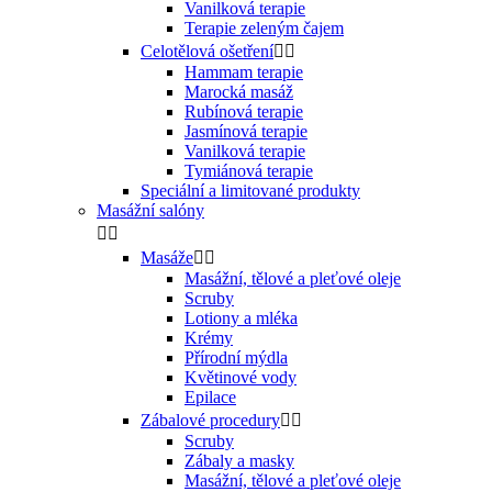
Vanilková terapie
Terapie zeleným čajem
Celotělová ošetření


Hammam terapie
Marocká masáž
Rubínová terapie
Jasmínová terapie
Vanilková terapie
Tymiánová terapie
Speciální a limitované produkty
Masážní salóny


Masáže


Masážní, tělové a pleťové oleje
Scruby
Lotiony a mléka
Krémy
Přírodní mýdla
Květinové vody
Epilace
Zábalové procedury


Scruby
Zábaly a masky
Masážní, tělové a pleťové oleje