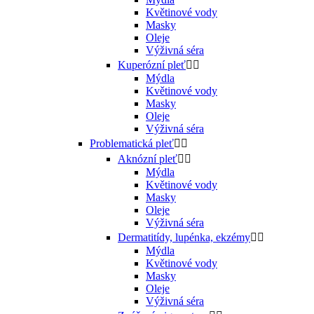
Květinové vody
Masky
Oleje
Výživná séra
Kuperózní pleť


Mýdla
Květinové vody
Masky
Oleje
Výživná séra
Problematická pleť


Aknózní pleť


Mýdla
Květinové vody
Masky
Oleje
Výživná séra
Dermatitídy, lupénka, ekzémy


Mýdla
Květinové vody
Masky
Oleje
Výživná séra