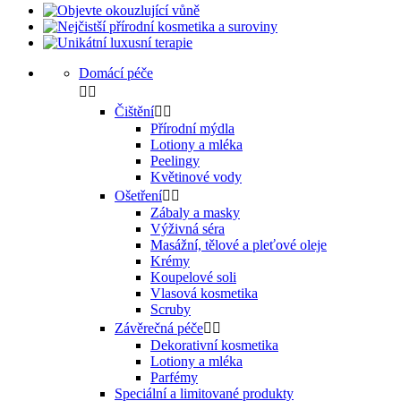
Domácí péče


Čištění


Přírodní mýdla
Lotiony a mléka
Peelingy
Květinové vody
Ošetření


Zábaly a masky
Výživná séra
Masážní, tělové a pleťové oleje
Krémy
Koupelové soli
Vlasová kosmetika
Scruby
Závěrečná péče


Dekorativní kosmetika
Lotiony a mléka
Parfémy
Speciální a limitované produkty