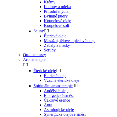
Krémy
Lotiony a mléka
Přírodní mýdla
Bylinné pudry
Koupelové oleje
Koupelové soli
Sauny


Éterické oleje
Masážní, tělové a pleťové oleje
Zábaly a masky
Scruby
On-line kurzy
Aromaterapie


Éterické oleje


Éterické oleje
Vzácné éterické oleje
Spirituální aromaterapie


Andělské oleje
Energetické směsi
Čakrové esence
Aura
Astrologické oleje
Synergické olejové směsi