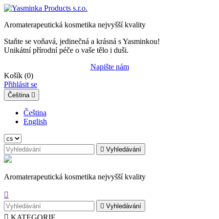
Aromaterapeutická kosmetika nejvyšší kvality
Staňte se voňavá, jedinečná a krásná s Yasminkou!
Unikátní přírodní péče o vaše tělo i duši.
Napište nám
Košík
(0)
Přihlásit se
Čeština

Čeština
English

Vyhledávání
Aromaterapeutická kosmetika nejvyšší kvality


Vyhledávání

KATEGORIE