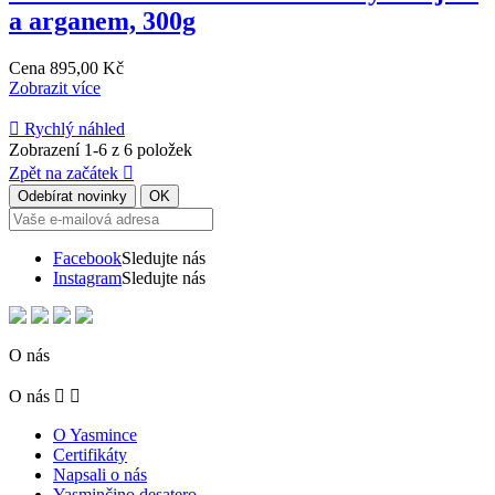
a arganem, 300g
Cena
895,00 Kč
Zobrazit více

Rychlý náhled
Zobrazení 1-6 z 6 položek
Zpět na začátek

Facebook
Sledujte nás
Instagram
Sledujte nás
O nás
O nás


O Yasmince
Certifikáty
Napsali o nás
Yasminčino desatero