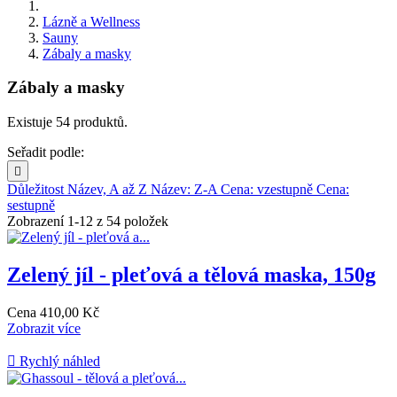
Lázně a Wellness
Sauny
Zábaly a masky
Zábaly a masky
Existuje 54 produktů.
Seřadit podle:

Důležitost
Název, A až Z
Název: Z-A
Cena: vzestupně
Cena:
sestupně
Zobrazení 1-12 z 54 položek
Zelený jíl - pleťová a tělová maska, 150g
Cena
410,00 Kč
Zobrazit více

Rychlý náhled