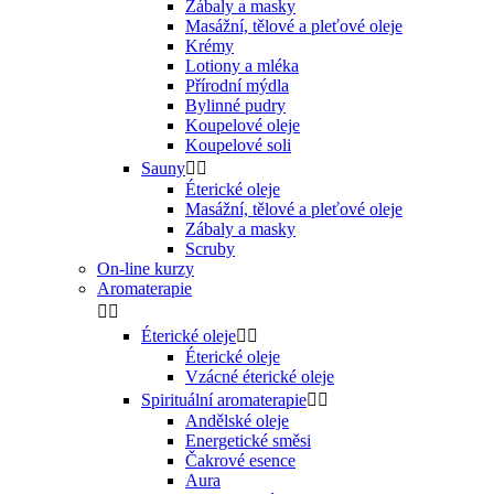
Zábaly a masky
Masážní, tělové a pleťové oleje
Krémy
Lotiony a mléka
Přírodní mýdla
Bylinné pudry
Koupelové oleje
Koupelové soli
Sauny


Éterické oleje
Masážní, tělové a pleťové oleje
Zábaly a masky
Scruby
On-line kurzy
Aromaterapie


Éterické oleje


Éterické oleje
Vzácné éterické oleje
Spirituální aromaterapie


Andělské oleje
Energetické směsi
Čakrové esence
Aura