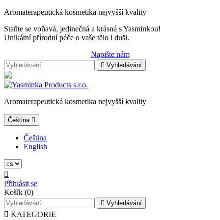
Aromaterapeutická kosmetika nejvyšší kvality
Staňte se voňavá, jedinečná a krásná s Yasminkou!
Unikátní přírodní péče o vaše tělo i duši.
Napište nám

Vyhledávání
Aromaterapeutická kosmetika nejvyšší kvality
Čeština

Čeština
English

Přihlásit se
Košík
(0)

Vyhledávání

KATEGORIE