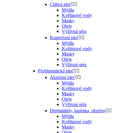
Citlivá pleť


Mýdla
Květinové vody
Masky
Oleje
Výživná séra
Kuperózní pleť


Mýdla
Květinové vody
Masky
Oleje
Výživná séra
Problematická pleť


Aknózní pleť


Mýdla
Květinové vody
Masky
Oleje
Výživná séra
Dermatitídy, lupénka, ekzémy


Mýdla
Květinové vody
Masky
Oleje