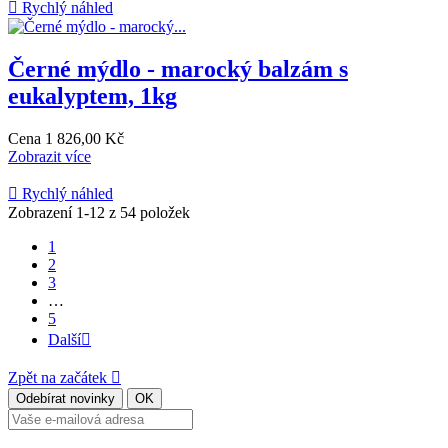

Rychlý náhled
Černé mýdlo - marocký balzám s
eukalyptem, 1kg
Cena
1 826,00 Kč
Zobrazit více

Rychlý náhled
Zobrazení 1-12 z 54 položek
1
2
3
…
5
Další

Zpět na začátek
