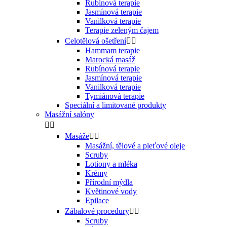
Rubínová terapie
Jasmínová terapie
Vanilková terapie
Terapie zeleným čajem
Celotělová ošetření


Hammam terapie
Marocká masáž
Rubínová terapie
Jasmínová terapie
Vanilková terapie
Tymiánová terapie
Speciální a limitované produkty
Masážní salóny


Masáže


Masážní, tělové a pleťové oleje
Scruby
Lotiony a mléka
Krémy
Přírodní mýdla
Květinové vody
Epilace
Zábalové procedury


Scruby