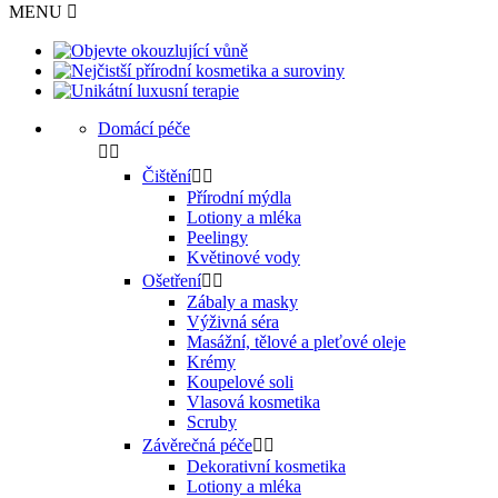
MENU

Domácí péče


Čištění


Přírodní mýdla
Lotiony a mléka
Peelingy
Květinové vody
Ošetření


Zábaly a masky
Výživná séra
Masážní, tělové a pleťové oleje
Krémy
Koupelové soli
Vlasová kosmetika
Scruby
Závěrečná péče


Dekorativní kosmetika
Lotiony a mléka