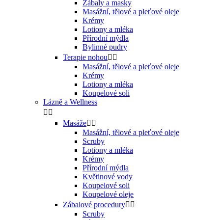
Zábaly a masky
Masážní, tělové a pleťové oleje
Krémy
Lotiony a mléka
Přírodní mýdla
Bylinné pudry
Terapie nohou


Masážní, tělové a pleťové oleje
Krémy
Lotiony a mléka
Koupelové soli
Lázně a Wellness


Masáže


Masážní, tělové a pleťové oleje
Scruby
Lotiony a mléka
Krémy
Přírodní mýdla
Květinové vody
Koupelové soli
Koupelové oleje
Zábalové procedury


Scruby