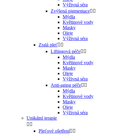
Výživná séra
Zvýšená pigmentace


Mýdla
Květinové vody
Masky
Oleje
Výživná séra
Zralá pleť


Liftingová péče


Mýdla
Květinové vody
Masky
Oleje
Výživná séra
Anti-aging péče


Mýdla
Květinové vody
Masky
Oleje
Výživná séra
Unikátní terapie


Pleťové ošetření

