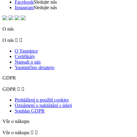
Facebook
Sledujte nás
Instagram
Sledujte nás
O nás
O nás


O Yasmince
Certifikáty
Napsali o nás
Yasminčino desatero
GDPR
GDPR


Prohlášení o použití cookies
Oznámení o nakládání s údaji
Souhlas GDPR
Vše o nákupu
Vše o nákupu

