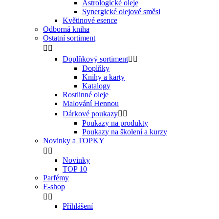
Astrologické oleje
Synergické olejové směsi
Květinové esence
Odborná kniha
Ostatní sortiment


Doplňkový sortiment


Doplňky
Knihy a karty
Katalogy
Rostlinné oleje
Malování Hennou
Dárkové poukazy


Poukazy na produkty
Poukazy na školení a kurzy
Novinky a TOPKY


Novinky
TOP 10
Parfémy
E-shop


Přihlášení