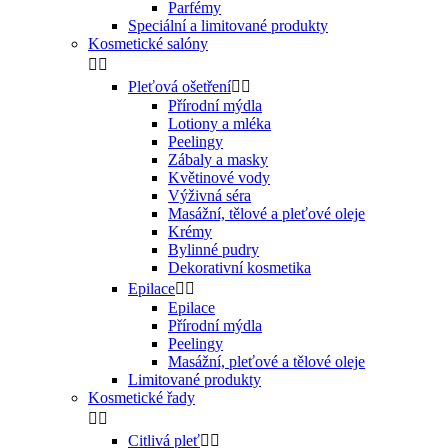
Parfémy
Speciální a limitované produkty
Kosmetické salóny


Pleťová ošetření


Přírodní mýdla
Lotiony a mléka
Peelingy
Zábaly a masky
Květinové vody
Výživná séra
Masážní, tělové a pleťové oleje
Krémy
Bylinné pudry
Dekorativní kosmetika
Epilace


Epilace
Přírodní mýdla
Peelingy
Masážní, pleťové a tělové oleje
Limitované produkty
Kosmetické řady


Citlivá pleť

