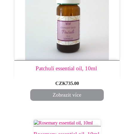
Patchuli essential oil, 10ml ​
Price
CZK735.00
Zobrazit více