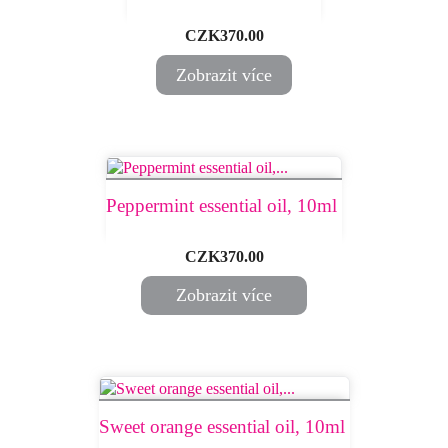
Price
CZK370.00
Zobrazit více
Peppermint essential oil, 10ml ​
Price
CZK370.00
Zobrazit více
Sweet orange essential oil, 10ml ​