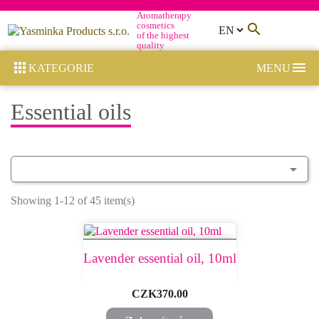
Aromatherapy
cosmetics

of the highest
quality


KATEGORIE
MENU
Essential oils

Showing 1-12 of 45 item(s)
Lavender essential oil, 10ml
Price
CZK370.00