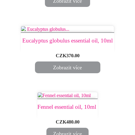
Zobrazit více
​ Eucalyptus globulus essential oil, 10ml ​
Price
CZK370.00
Zobrazit více
Fennel essential oil, 10ml ​
Price
CZK480.00
Zobrazit více