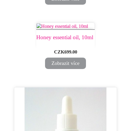
Honey essential oil, 10ml ​
Price
CZK699.00
Zobrazit více