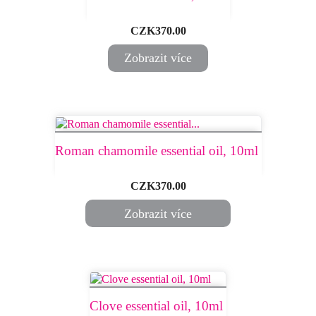
Price
CZK370.00
Zobrazit více
Roman chamomile essential oil, 10ml ​
Price
CZK370.00
Zobrazit více
Clove essential oil, 10ml ​