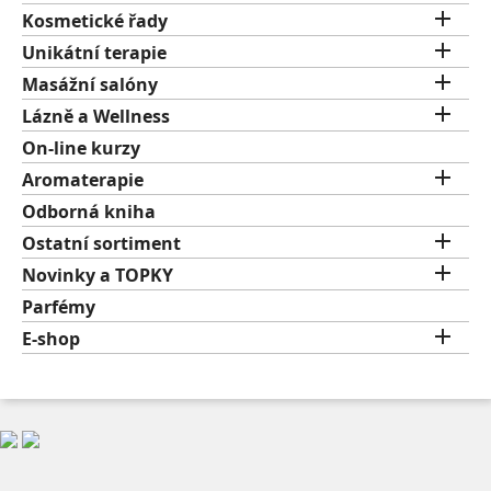

Kosmetické řady

Unikátní terapie

Masážní salóny

Lázně a Wellness
On-line kurzy

Aromaterapie
Odborná kniha

Ostatní sortiment

Novinky a TOPKY
Parfémy

E-shop