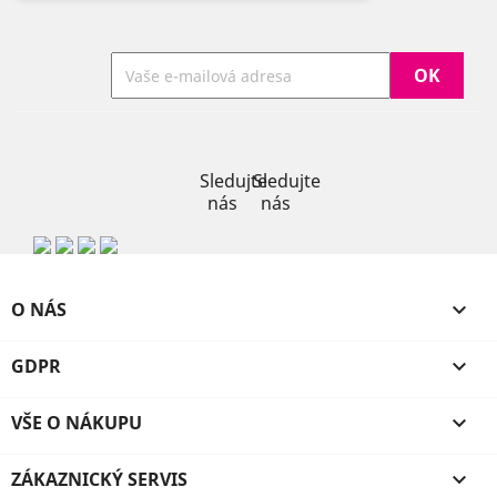
Previous
Next
Facebook
Instagram
Sledujte
Sledujte
nás
nás
O NÁS

GDPR

VŠE O NÁKUPU

ZÁKAZNICKÝ SERVIS
