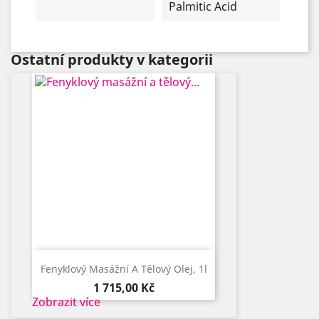
Palmitic Acid
Ostatní produkty v kategorii
Fenyklový Masážní A Tělový Olej, 1l
Cena
1 715,00 Kč
Zobrazit více