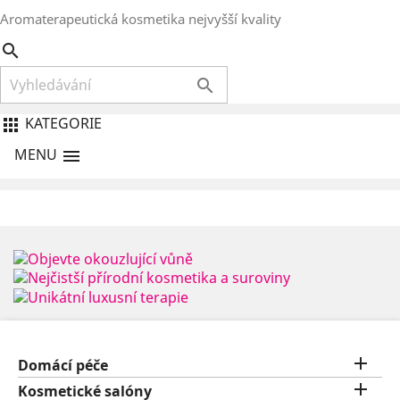
Aromaterapeutická kosmetika nejvyšší kvality


KATEGORIE

MENU


Domácí péče

Kosmetické salóny