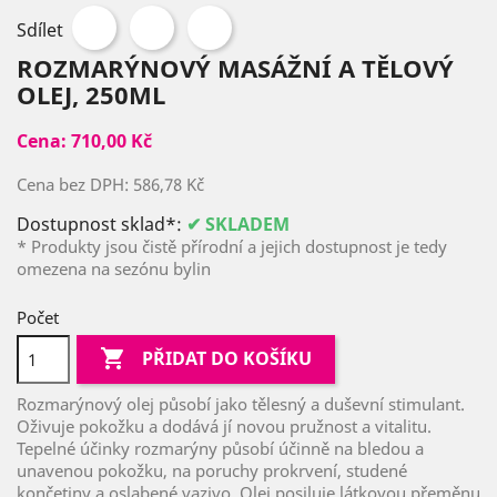
Sdílet
ROZMARÝNOVÝ MASÁŽNÍ A TĚLOVÝ
OLEJ, 250ML
Cena:
710,00 Kč
Cena bez DPH:
586,78 Kč
Dostupnost sklad*:
✔ SKLADEM
* Produkty jsou čistě přírodní a jejich dostupnost je tedy
omezena na sezónu bylin
Počet

PŘIDAT DO KOŠÍKU
Rozmarýnový olej působí jako tělesný a duševní stimulant.
Oživuje pokožku a dodává jí novou pružnost a vitalitu.
Tepelné účinky rozmarýny působí účinně na bledou a
unavenou pokožku, na poruchy prokrvení, studené
končetiny a oslabené vazivo. Olej posiluje látkovou přeměnu