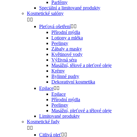
Parfémy
Speciální a limitované produkty
Kosmetické salóny


Pleťová ošetření


Přírodní mýdla
Lotiony a mléka
Peelingy
Zábaly a masky
Květinové vody
Výživná séra
Masážní, tělové a pleťové oleje
Krémy
Bylinné pudry
Dekorativní kosmetika
Epilace


Epilace
Přírodní mýdla
Peelingy
Masážní, pleťové a tělové oleje
Limitované produkty
Kosmetické řady


Citlivá pleť

