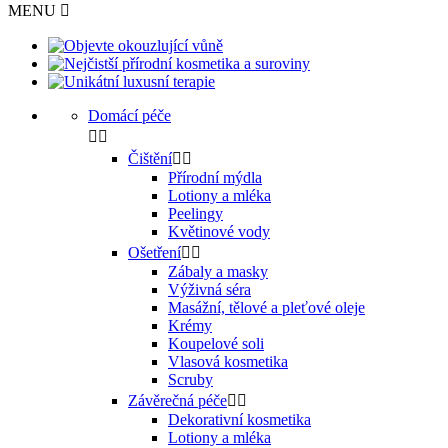
MENU

Domácí péče


Čištění


Přírodní mýdla
Lotiony a mléka
Peelingy
Květinové vody
Ošetření


Zábaly a masky
Výživná séra
Masážní, tělové a pleťové oleje
Krémy
Koupelové soli
Vlasová kosmetika
Scruby
Závěrečná péče


Dekorativní kosmetika
Lotiony a mléka