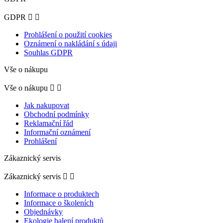
GDPR


Prohlášení o použití cookies
Oznámení o nakládání s údaji
Souhlas GDPR
Vše o nákupu
Vše o nákupu


Jak nakupovat
Obchodní podmínky
Reklamační řád
Informační oznámení
Prohlášení
Zákaznický servis
Zákaznický servis


Informace o produktech
Informace o školeních
Objednávky
Ekologie balení produktů