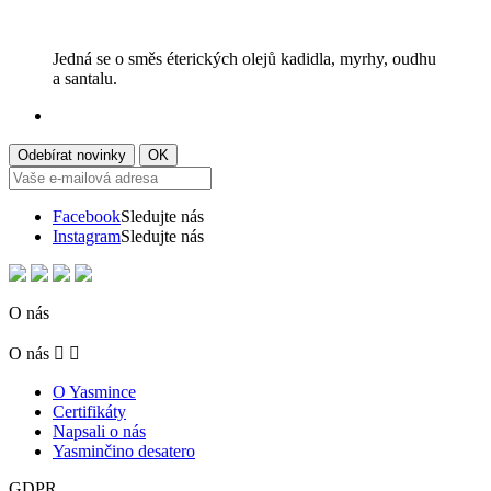
Jedná se o směs éterických olejů kadidla, myrhy, oudhu
a santalu.
Facebook
Sledujte nás
Instagram
Sledujte nás
O nás
O nás


O Yasmince
Certifikáty
Napsali o nás
Yasminčino desatero
GDPR