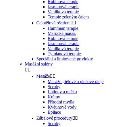
Rubínová terapie
Jasmínová terapie
Vanilková terapie
Terapie zeleným čajem
Celotělová ošetření


Hammam terapie
Marocká masáž
Rubínová terapie
Jasmínová terapie
Vanilková terapie
Tymiánová terapie
Speciální a limitované produkty
Masážní salóny


Masáže


Masážní, tělové a pleťové oleje
Scruby
Lotiony a mléka
Krémy
Přírodní mýdla
Květinové vody
Epilace
Zábalové procedury


Scruby