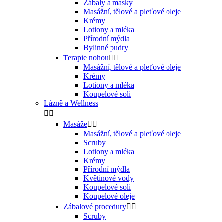
Zábaly a masky
Masážní, tělové a pleťové oleje
Krémy
Lotiony a mléka
Přírodní mýdla
Bylinné pudry
Terapie nohou


Masážní, tělové a pleťové oleje
Krémy
Lotiony a mléka
Koupelové soli
Lázně a Wellness


Masáže


Masážní, tělové a pleťové oleje
Scruby
Lotiony a mléka
Krémy
Přírodní mýdla
Květinové vody
Koupelové soli
Koupelové oleje
Zábalové procedury


Scruby