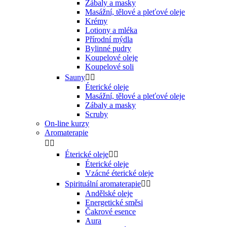
Zábaly a masky
Masážní, tělové a pleťové oleje
Krémy
Lotiony a mléka
Přírodní mýdla
Bylinné pudry
Koupelové oleje
Koupelové soli
Sauny


Éterické oleje
Masážní, tělové a pleťové oleje
Zábaly a masky
Scruby
On-line kurzy
Aromaterapie


Éterické oleje


Éterické oleje
Vzácné éterické oleje
Spirituální aromaterapie


Andělské oleje
Energetické směsi
Čakrové esence
Aura