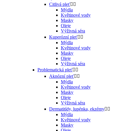
Citlivá pleť


Mýdla
Květinové vody
Masky
Oleje
Výživná séra
Kuperózní pleť


Mýdla
Květinové vody
Masky
Oleje
Výživná séra
Problematická pleť


Aknózní pleť


Mýdla
Květinové vody
Masky
Oleje
Výživná séra
Dermatitídy, lupénka, ekzémy


Mýdla
Květinové vody
Masky
Oleje