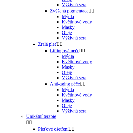
Výživná séra
Zvýšená pigmentace


Mýdla
Květinové vody
Masky
Oleje
Výživná séra
Zralá pleť


Liftingová péče


Mýdla
Květinové vody
Masky
Oleje
Výživná séra
Anti-aging péče


Mýdla
Květinové vody
Masky
Oleje
Výživná séra
Unikátní terapie


Pleťové ošetření

