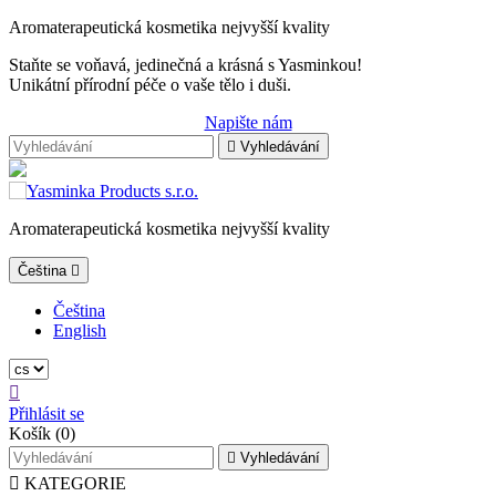
Aromaterapeutická kosmetika nejvyšší kvality
Staňte se voňavá, jedinečná a krásná s Yasminkou!
Unikátní přírodní péče o vaše tělo i duši.
Napište nám

Vyhledávání
Aromaterapeutická kosmetika nejvyšší kvality
Čeština

Čeština
English

Přihlásit se
Košík
(0)

Vyhledávání

KATEGORIE