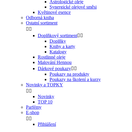
Astrologické oleje
Synergické olejové směsi
Květinové esence
Odborná kniha
Ostatní sortiment


Doplňkový sortiment


Doplňky
Knihy a karty
Katalogy
Rostlinné oleje
Malování Hennou
Dárkové poukazy


Poukazy na produkty
Poukazy na školení a kurzy
Novinky a TOPKY


Novinky
TOP 10
Parfémy
E-shop


Přihlášení