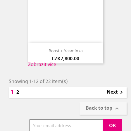
Boost + Yasmínka
Price
CZK7,800.00
Zobrazit více
Showing 1-12 of 22 item(s)
1
Next
2

Back to top
