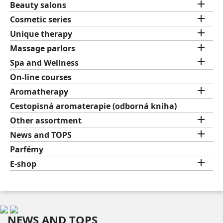

Beauty salons

Cosmetic series

Unique therapy

Massage parlors

Spa and Wellness
On-line courses

Aromatherapy
Cestopisná aromaterapie (odborná kniha)

Other assortment

News and TOPS
Parfémy

E-shop
NEWS AND TOPS