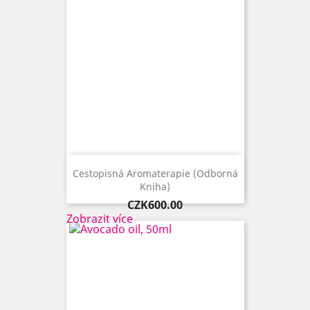
Cestopisná Aromaterapie (odborná
Kniha)
Price
CZK600.00
Zobrazit více