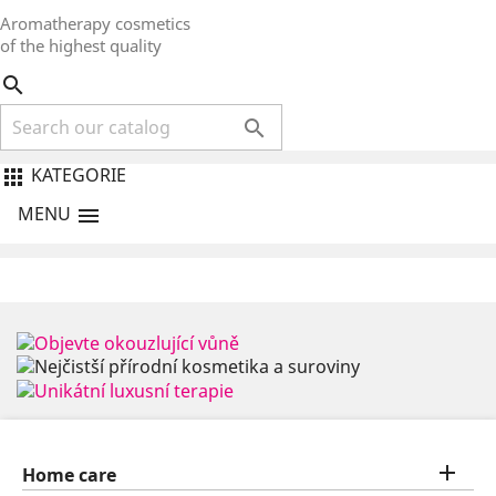
Aromatherapy cosmetics
of the highest quality


KATEGORIE

MENU


Home care