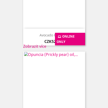
Avocado Oil, 50ml
ONLINE
Price
CZK525.00
ONLY
Zobrazit více