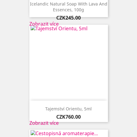
Icelandic Natural Soap With Lava And
Essences, 100g
Price
CZK245.00
Zobrazit více
Tajemství Orientu, 5ml
Price
CZK760.00
Zobrazit více