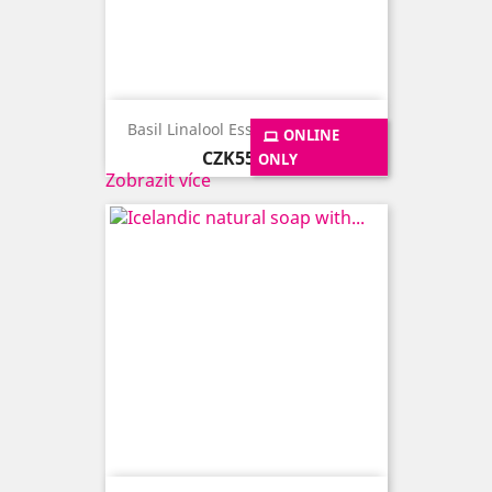
Basil Linalool Essential Oil, 10ml
ONLINE
Price
CZK555.00
ONLY
Zobrazit více