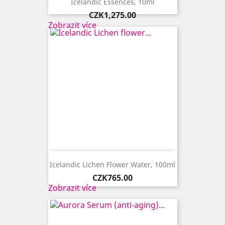
Icelandic Essences, 10ml
Price
CZK1,275.00
Zobrazit více
Icelandic Lichen Flower Water, 100ml
Price
CZK765.00
Zobrazit více