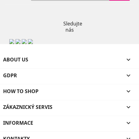
Instagram
Sledujte
nás
ABOUT US

GDPR

HOW TO SHOP

ZÁKAZNICKÝ SERVIS

INFORMACE

KONTAKTY