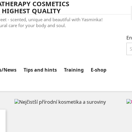
THERAPY COSMETICS
 HIGHEST QUALITY
et - scented, unique and beautiful with Yasminka!
ral care for your body and soul.
En
s/News
Tips and hints
Training
E-shop