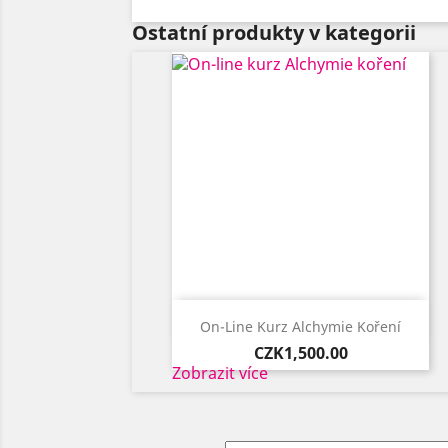
Ostatní produkty v kategorii

Quick view
On-Line Kurz Alchymie Koření
Price
CZK1,500.00
Zobrazit více
Previous
Next