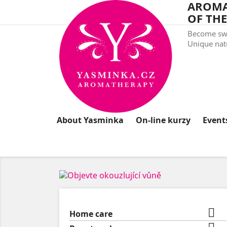
AROMA
OF THE
Become swe
Unique natu
About Yasminka
On-line kurzy
Event

Home care