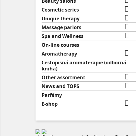

Beauty salons

Cosmetic series

Unique therapy

Massage parlors

Spa and Wellness
On-line courses

Aromatherapy
Cestopisná aromaterapie (odborná
kniha)

Other assortment

News and TOPS
Parfémy

E-shop