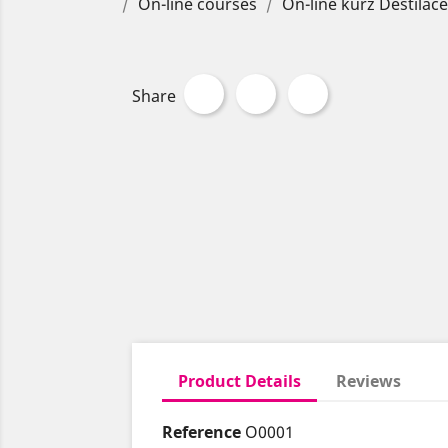
On-line courses
On-line kurz Destilace
Share
Product Details
Reviews
Reference
O0001